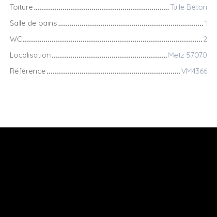
Toiture
Tuile Béton
Salle de bains
1
WC
2
Localisation
Metz 57070
Référence
VM4366