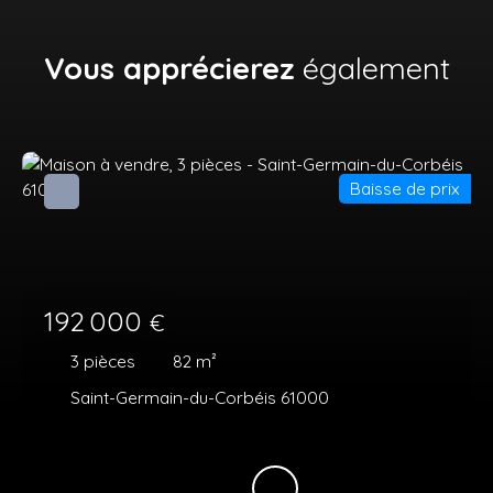
Vous apprécierez
également
Baisse de prix
192 000
€
3
pièces
82
m²
Saint-Germain-du-Corbéis 61000