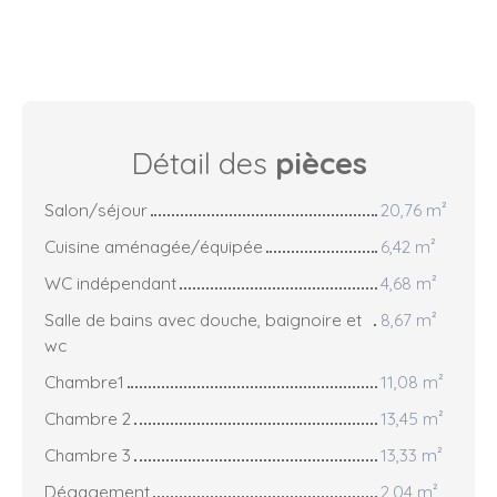
Détail des
pièces
Salon/séjour
20,76 m²
Cuisine aménagée/équipée
6,42 m²
WC indépendant
4,68 m²
Salle de bains avec douche, baignoire et
8,67 m²
wc
Chambre1
11,08 m²
Chambre 2
13,45 m²
Chambre 3
13,33 m²
Dégagement
2,04 m²