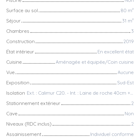
Piscine
Non
Surface au sol
80
m²
Séjour
31
m²
Chambres
3
Construction
2019
État intérieur
En excellent état
Cuisine
Aménagée et équipée/Coin cuisine
Vue
Aucune
Exposition
Sud-Est
Isolation
Ext. : Calimur C20. - Int. : Laine de roche 40cm + plaque de platre 10cm
Stationnement extérieur
2
Cave
Non
Niveaux (RDC inclus)
2
Assainissement
Individuel conforme