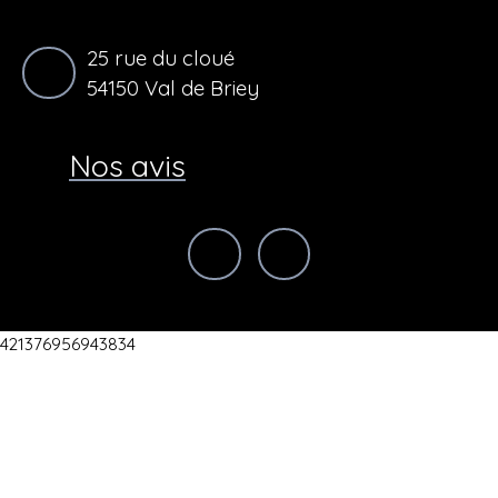
25 rue du cloué
54150 Val de Briey
Nos avis
421376956943834