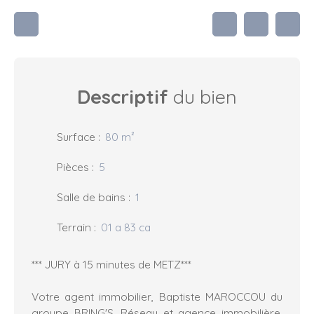
Descriptif
du bien
Surface
:
80
m²
Pièces
:
5
Salle de bains
:
1
Terrain
:
01 a 83 ca
*** JURY à 15 minutes de METZ***
Votre agent immobilier, Baptiste MAROCCOU du
groupe BRING'S, Réseau et agence immobilière,