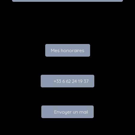
familiale sereine. Pour plus de renseignements,
contactez :📞 Baptiste MAROCCOU : 06 62 24 19 37
📞 Agence BRING’S : 03 82 22 23 75📩
baptiste@brings. fr Pour plus de biens à vendre,
consultez notre site : BRINGS. FRNos biens sont
proposés en avant-première sur Facebook et
Instagram : BRING’S – Agence
Mes honoraires
ImmobilièreAbonnez-vous pour ne rien manquer !
+33 6 62 24 19 37
Envoyer un mail