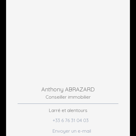
Anthony ABRAZARD
Conseiller immobilier
Larré et alentours
+33 6 76 31 04 03
Envoyer un e-mail