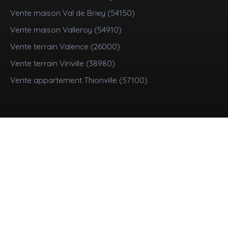
Vente maison Val de Briey (54150)
Vente maison Valleroy (54910)
Vente terrain Valence (26000)
Vente terrain Viriville (38980)
Vente appartement Thionville (57100)
Je suis propriétaire
Mettre en location
Estimez votre bien
Vendre avec nous
Espace vendeur
Nous contacter