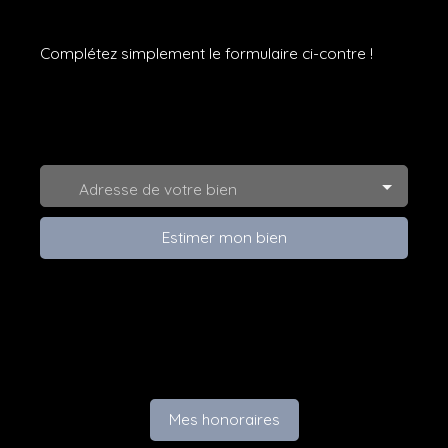
copropriété. Et l'appartement vient également avec
une cave? La résidence bénéficie d’un
Complétez simplement le formulaire ci-contre !
emplacement pratique, à proximité du marché de la
place Saint-Joseph, des écoles, des transports, des
commerces et du centre-ville de Colmar. Une
estimation du budget de rénovation est disponible
afin d’aider les acquéreurs à se projeter et à
préparer leur financement.
Adresse de votre bien
Estimer mon bien
Mes honoraires