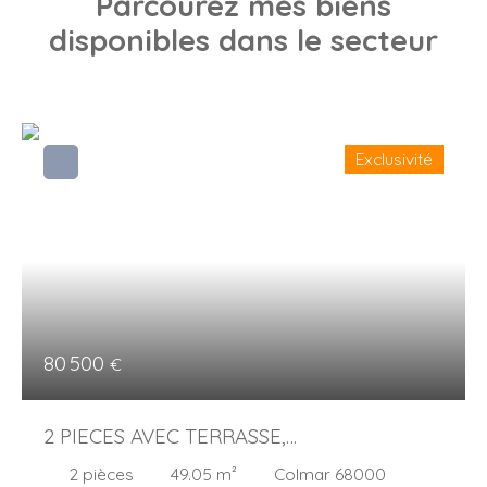
Parcourez
mes biens
disponibles dans le secteur
Exclusivité
80 500
€
2 PIECES AVEC TERRASSE,
MITTELHART/ST JOSEPH
2
pièces
49.05
m²
Colmar 68000