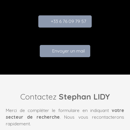
+33 6 76 09 79 57
Envoyer un mail
Contactez
Stephan LIDY
Merci de compléter le formulaire en indiquant
votre
secteur de recherche
. Nous vous recontacterons
rapidement.