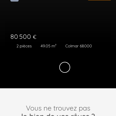
80 500
€
2
pièces
49.05
m²
Colmar 68000
Vous ne trouvez pas