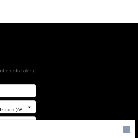
t à notre alerte
Le Haut Soultzbach (68780)