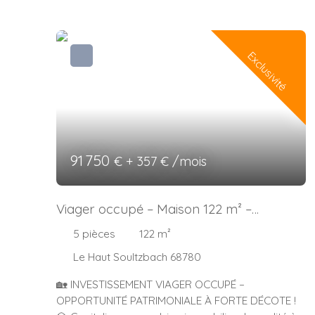
Exclusivité
91 750
€ + 357 € /mois
Viager occupé – Maison 122 m² –
Investissement patrimonial sécurisé
5
pièces
122
m²
Le Haut Soultzbach 68780
🏡 INVESTISSEMENT VIAGER OCCUPÉ –
OPPORTUNITÉ PATRIMONIALE À FORTE DÉCOTE !