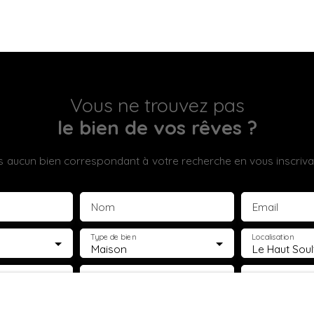
Vous ne trouvez pas
le bien de vos rêves ?
 aucun bien correspondant à votre recherche en vous inscrivan
Nom
Email
Type de bien
Localisation
Maison
€)
Surface min (m²)
Pièces min