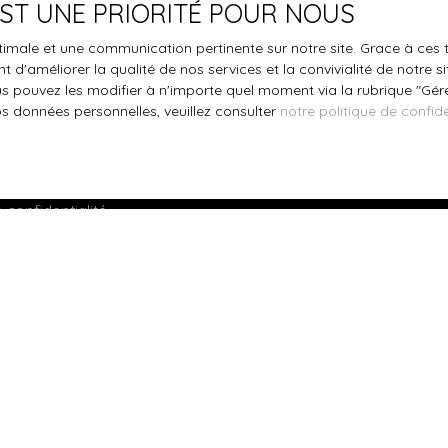
le traitement de mes données personnelles conformément au R
 EST UNE PRIORITÉ POUR NOUS
pas faire l'objet de prospection commerciale par voie téléphon
s inscrire gratuitement sur la liste d'opposition au démarchage
optimale et une communication pertinente sur notre site. Grace à c
 d'améliorer la qualité de nos services et la convivialité de notre s
'article L223-1 du code de la consommation, sur le site Internet
 pouvez les modifier à n'importe quel moment via la rubrique ″Gérer
.gouv.fr ou par courrier adressé à :
os données personnelles, veuillez consulter
notre politique de confide
ldline, Service Bloctel, CS 61311, 41013 BLOIS CEDEX.
oir plus sur le traitement de vos données personnelles, veuille
e confidentialité
.
Recevoir des annonces
Je suis propriétaire