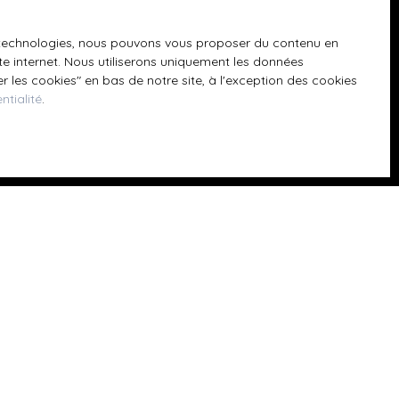
GPD. Si vous ne
ique, vous
 téléphonique,
es technologies, nous pouvons vous proposer du contenu en
ite internet. Nous utiliserons uniquement les données
 les cookies″ en bas de notre site, à l'exception des cookies
ntialité
.
z consulter notre
Informations