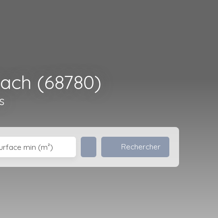
bach (68780)
s
Rechercher
urface min (m²)