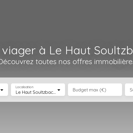
viager à Le Haut Soultz
Découvrez toutes nos offres immobilière
Localisation
Budget max (€)
S
Le Haut Soultzbach (68780)