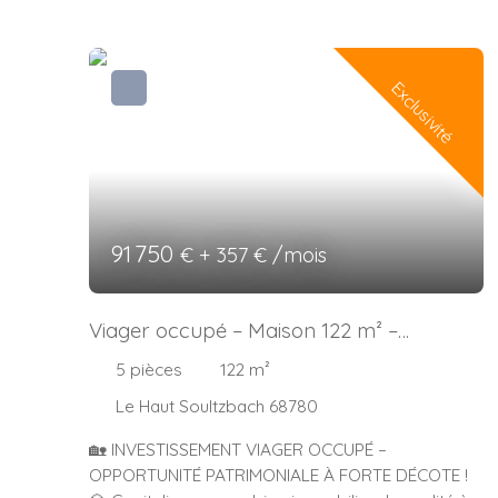
Exclusivité
91 750
€ + 357 € /mois
Viager occupé – Maison 122 m² –
Investissement patrimonial sécurisé
5
pièces
122
m²
Le Haut Soultzbach 68780
🏡 INVESTISSEMENT VIAGER OCCUPÉ –
OPPORTUNITÉ PATRIMONIALE À FORTE DÉCOTE !