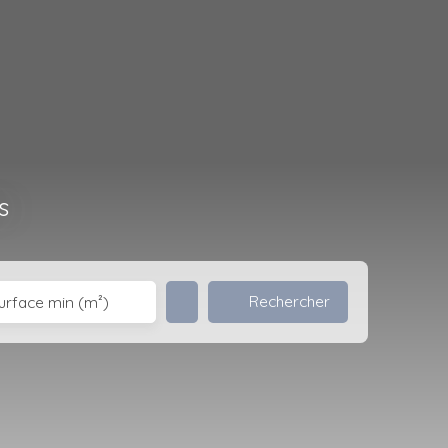
s
Rechercher
urface min (m²)