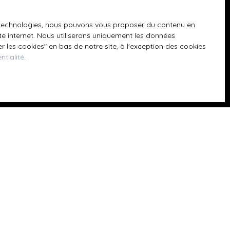
GPD. Si vous ne
ique, vous
 téléphonique,
es technologies, nous pouvons vous proposer du contenu en
ite internet. Nous utiliserons uniquement les données
 les cookies″ en bas de notre site, à l'exception des cookies
ntialité
.
z consulter notre
Informations