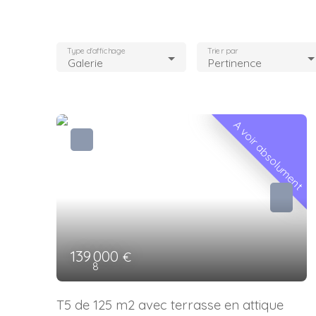
Type d'affichage
Trier par
Galerie
Pertinence
A voir absolument
139 000
€
8
T5 de 125 m2 avec terrasse en attique