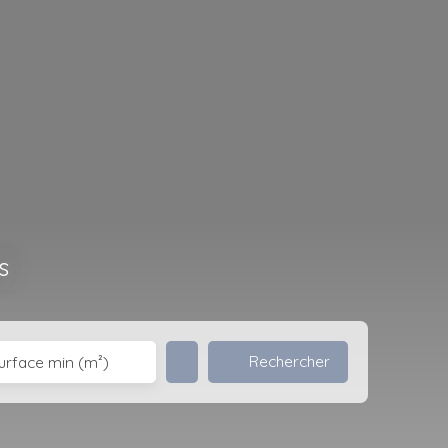
s
Rechercher
urface min (m²)