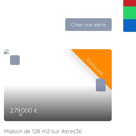
Créer une alerte
Exclusivité
279 000
€
8
Maison de 128 m2 sur 4ares36