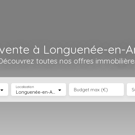
 vente à Longuenée-en-A
Découvrez toutes nos offres immobilière
Localisation
Budget max (€)
S
Longuenée-en-Anjou (49770)