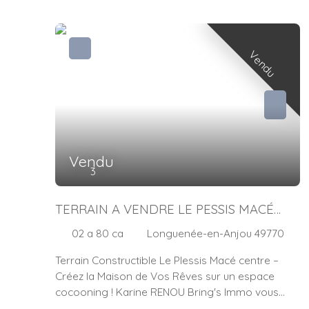
Vendu
Vendu
3
TERRAIN A VENDRE LE PESSIS MACÉ
CENTRE
02 a 80 ca
Longuenée-en-Anjou 49770
Terrain Constructible Le Plessis Macé centre –
Créez la Maison de Vos Rêves sur un espace
cocooning ! Karine RENOU Bring's Immo vous
présente en exclusivité, à seulement 15 minutes