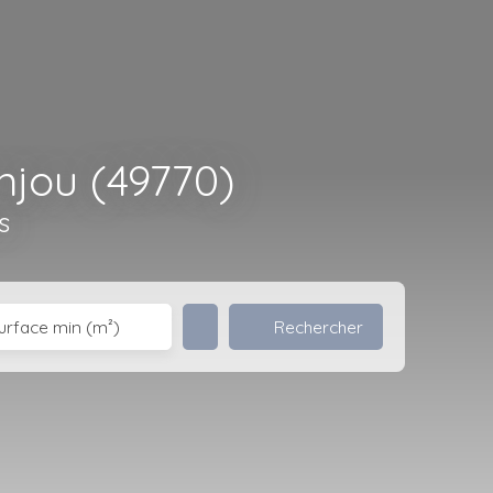
njou (49770)
s
Rechercher
urface min (m²)