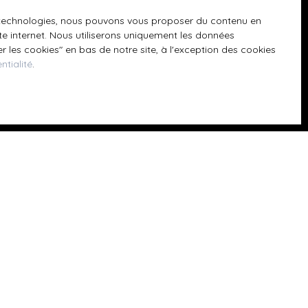
 téléphonique,
es technologies, nous pouvons vous proposer du contenu en
ite internet. Nous utiliserons uniquement les données
 les cookies″ en bas de notre site, à l'exception des cookies
ntialité
.
z consulter notre
Informations
Nos honoraires