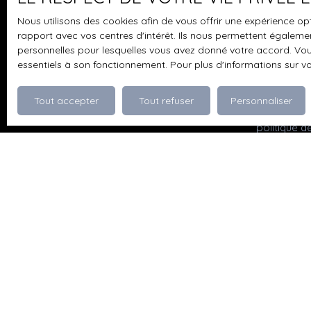
pouvez vou
Nous utilisons des cookies afin de vous offrir une expérience 
prévu par l
rapport avec vos centres d'intérêt. Ils nous permettent également
www.bloctel
personnelles pour lesquelles vous avez donné votre accord. Vous
essentiels à son fonctionnement. Pour plus d'informations sur v
Société Wor
Tout accepter
Tout refuser
Personnaliser
Pour en sav
politique d
Je recherche un bien
Vente appartement Dévoluy (05250)