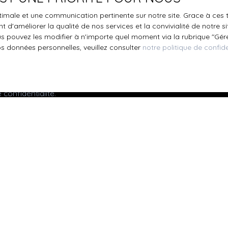
s inscrire gratuitement sur la liste d'opposition au démarchage
optimale et une communication pertinente sur notre site. Grace à c
'article L223-1 du code de la consommation, sur le site Internet
 d'améliorer la qualité de nos services et la convivialité de notre s
.gouv.fr ou par courrier adressé à :
 pouvez les modifier à n'importe quel moment via la rubrique ″Gérer
os données personnelles, veuillez consulter
notre politique de confide
ldline, Service Bloctel, CS 61311, 41013 BLOIS CEDEX.
oir plus sur le traitement de vos données personnelles, veuille
e confidentialité
.
Recevoir des annonces
Je suis propriétaire
Mettre en location