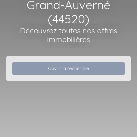
Grand-Auverné
(44520)
Découvrez toutes nos offres
immobilières
Ouvrir la recherche
Type d'offre
Vente
Type de bien
Terrain
Localisation
Grand-Auverné (44520)