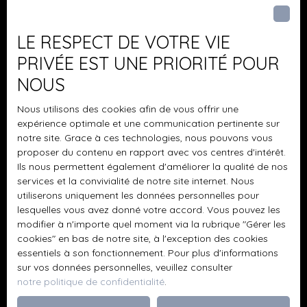
J'accepte le traitement de mes données
personnelles conformément au RGPD. Si vous ne
souhaitez pas faire l'objet de prospection
LE RESPECT DE VOTRE VIE
commerciale par voie téléphonique, vous pouvez
PRIVÉE EST UNE PRIORITÉ POUR
vous inscrire gratuitement sur la liste d'opposition
au démarchage téléphonique, prévu par l'article
NOUS
L223-1 du code de la consommation, sur le site
Nous utilisons des cookies afin de vous offrir une
Internet www.bloctel.gouv.fr ou par courrier
expérience optimale et une communication pertinente sur
adressé à :
notre site. Grace à ces technologies, nous pouvons vous
proposer du contenu en rapport avec vos centres d'intérêt.
Société Worldline, Service Bloctel, CS 61311, 41013
Ils nous permettent également d'améliorer la qualité de nos
BLOIS CEDEX.
services et la convivialité de notre site internet. Nous
utiliserons uniquement les données personnelles pour
Pour en savoir plus sur le traitement de vos
lesquelles vous avez donné votre accord. Vous pouvez les
données personnelles, veuillez consulter notre
modifier à n'importe quel moment via la rubrique ″Gérer les
politique de confidentialité
.
cookies″ en bas de notre site, à l'exception des cookies
essentiels à son fonctionnement. Pour plus d'informations
sur vos données personnelles, veuillez consulter
Recevoir des annonces
notre politique de confidentialité
.