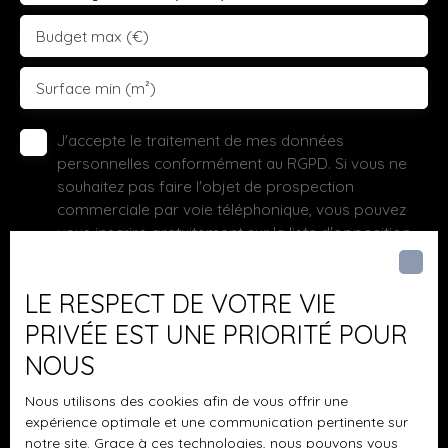
Budget max (€)
Surface min (m²)
J'accepte le traitement de mes données
personnelles conformément au RGPD. Si vous ne
souhaitez pas faire l'objet de prospection
commerciale par voie téléphonique, vous pouvez
vous inscrire gratuitement sur la liste d'opposition
au démarchage téléphonique, prévu par l'article
L223-1 du code de la consommation, sur le site
LE RESPECT DE VOTRE VIE
Internet www.bloctel.gouv.fr ou par courrier
adressé à :
PRIVÉE EST UNE PRIORITÉ POUR
NOUS
Société Worldline, Service Bloctel, CS 61311, 41013
BLOIS CEDEX.
Nous utilisons des cookies afin de vous offrir une
expérience optimale et une communication pertinente sur
Pour en savoir plus sur le traitement de vos
notre site. Grace à ces technologies, nous pouvons vous