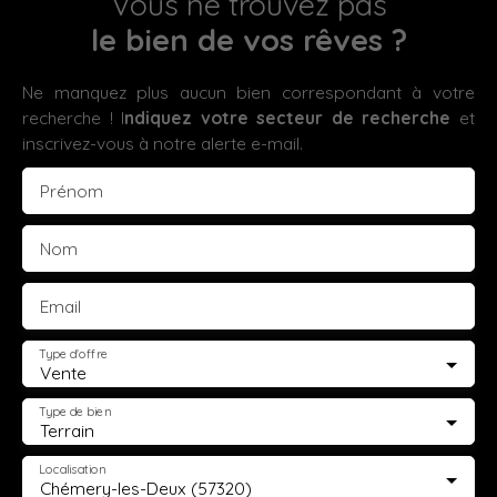
Vous ne trouvez pas
le bien de vos rêves ?
Ne manquez plus aucun bien correspondant à votre
recherche ! I
ndiquez votre secteur de recherche
et
inscrivez-vous à notre alerte e-mail.
Prénom
Nom
Email
Type d'offre
Vente
Type de bien
Terrain
Localisation
Chémery-les-Deux (57320)