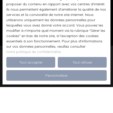
données personnelles, veuillez consulter notre
proposer du contenu en rapport avec vos centres d'intérêt.
politique de confidentialité
.
Ils nous permettent également d'améliorer la qualité de nos
services et la convivialité de notre site internet. Nous
utiliserons uniquement les données personnelles pour
Recevoir des annonces
lesquelles vous avez donné votre accord. Vous pouvez les
modifier à n'importe quel moment via la rubrique ″Gérer les
cookies″ en bas de notre site, à l'exception des cookies
essentiels à son fonctionnement. Pour plus d'informations
sur vos données personnelles, veuillez consulter
notre politique de confidentialité
.
Tout accepter
Tout refuser
Je recherche un bien
Vente appartement Dévoluy (05250)
Personnaliser
Vente maison Val de Briey (54150)
Vente maison Valleroy (54910)
Vente terrain Valence (26000)
Vente terrain Viriville (38980)