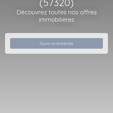
(57320)
Découvrez toutes nos offres
immobilières
Ouvrir la recherche
Type d'offre
Vente
Type de bien
Terrain
Localisation
Chémery-les-Deux (57320)
Budget max (€)