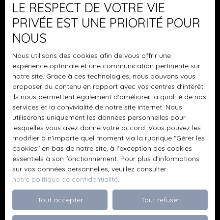
personnelles conformément au RGPD. Si vous ne
LE RESPECT DE VOTRE VIE
souhaitez pas faire l'objet de prospection
PRIVÉE EST UNE PRIORITÉ POUR
commerciale par voie téléphonique, vous pouvez
vous inscrire gratuitement sur la liste d'opposition
NOUS
au démarchage téléphonique, prévu par l'article
Nous utilisons des cookies afin de vous offrir une
L223-1 du code de la consommation, sur le site
expérience optimale et une communication pertinente sur
Internet www.bloctel.gouv.fr ou par courrier
notre site. Grace à ces technologies, nous pouvons vous
adressé à :
proposer du contenu en rapport avec vos centres d'intérêt.
Ils nous permettent également d'améliorer la qualité de nos
Société Worldline, Service Bloctel, CS 61311, 41013
services et la convivialité de notre site internet. Nous
BLOIS CEDEX.
utiliserons uniquement les données personnelles pour
lesquelles vous avez donné votre accord. Vous pouvez les
Pour en savoir plus sur le traitement de vos
modifier à n'importe quel moment via la rubrique ″Gérer les
données personnelles, veuillez consulter notre
cookies″ en bas de notre site, à l'exception des cookies
politique de confidentialité
.
essentiels à son fonctionnement. Pour plus d'informations
sur vos données personnelles, veuillez consulter
notre politique de confidentialité
.
Recevoir des annonces
Tout accepter
Tout refuser