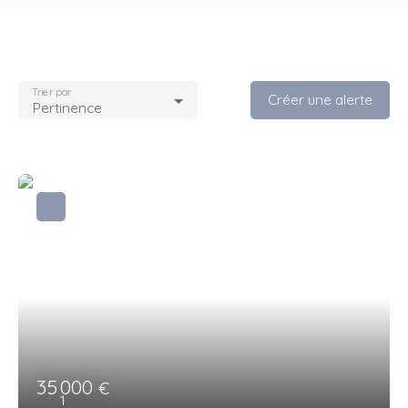
Trier par
Créer une alerte
Pertinence
35 000
€
1