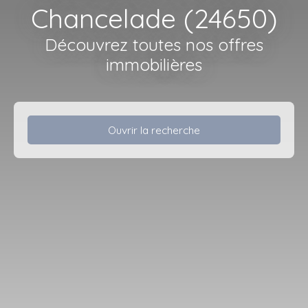
Chancelade (24650)
Découvrez toutes nos offres
immobilières
Ouvrir la recherche
Type d'offre
Vente
Type de bien
Terrain
Localisation
Chancelade (24650)
Budget max (€)