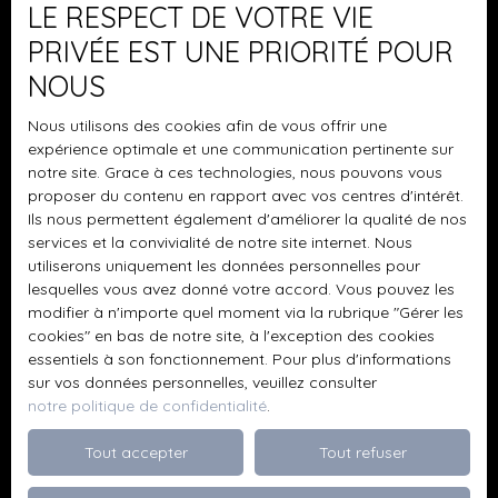
personnelles conformément au RGPD. Si vous ne
centres commerciaux et transports en commun sont à
LE RESPECT DE VOTRE VIE
souhaitez pas faire l'objet de prospection
proximité, vous permettant de profiter pleinement de
PRIVÉE EST UNE PRIORITÉ POUR
commerciale par voie téléphonique, vous pouvez
votre cadre de vie sans renoncer aux avantages de la
vous inscrire gratuitement sur la liste d'opposition
NOUS
ville. À moins de 10 minutes, vous trouverez des
au démarchage téléphonique, prévu par l'article
commerces de proximité pour vos courses quotidiennes,
Nous utilisons des cookies afin de vous offrir une
L223-1 du code de la consommation, sur le site
des écoles réputées pour vos enfants, et des centres
expérience optimale et une communication pertinente sur
Internet www.bloctel.gouv.fr ou par courrier
médicaux pour votre bien-être. En moins de 20 minutes,
notre site. Grace à ces technologies, nous pouvons vous
adressé à :
les axes routiers majeurs et les transports en commun
proposer du contenu en rapport avec vos centres d'intérêt.
vous emmènent directement vers le cœur de la ville, où
Ils nous permettent également d'améliorer la qualité de nos
Société Worldline, Service Bloctel, CS 61311, 41013
les loisirs, la culture et les opportunités professionnelles
services et la convivialité de notre site internet. Nous
BLOIS CEDEX.
vous attendent. Et pour les amateurs de nature, des
utiliserons uniquement les données personnelles pour
parcs et espaces verts sont à portée de main pour des
lesquelles vous avez donné votre accord. Vous pouvez les
Pour en savoir plus sur le traitement de vos
escapades rafraîchissantes. Ne laissez pas
modifier à n'importe quel moment via la rubrique ″Gérer les
données personnelles, veuillez consulter notre
cookies″ en bas de notre site, à l'exception des cookies
passer cette opportunité unique de donner vie à votre
politique de confidentialité
.
essentiels à son fonctionnement. Pour plus d'informations
projet immobilier. Contactez dès aujourd'hui nos
sur vos données personnelles, veuillez consulter
conseillers BRING'S pour visiter ce terrain et concrétiser
notre politique de confidentialité
.
vos rêves ! BRING'S - Réseau et Agence
Recevoir des annonces
Immobilière | Votre partenaire pour un projet immobilier
Tout accepter
Tout refuser
réussi 📞 Contact : 06 59 56 06 74 | ✉️ olivier.
dupont@brings. fr