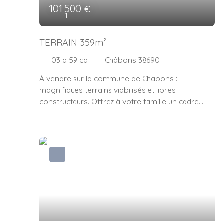
101 500
€
1
TERRAIN 359m²
03 a 59 ca
Châbons 38690
À vendre sur la commune de Chabons :
magnifiques terrains viabilisés et libres
constructeurs. Offrez à votre famille un cadre
verdoyant et paisible, parfait pour voir grandir
vos enfants en toute sérénité. Ici, chacun pourra
profiter d’un environnement agréable et
authentique, loin du stress mais proche de toutes
les commodités. ✨ Plusieurs lots disponibles –
n’hésitez pas à me consulter pour connaître les
surfaces et prix. 👉 Besoin d’une visite ?
Contactez-moi au 06 52 13 29 03 – Sabrina Bono,
conseillère en immobilier.