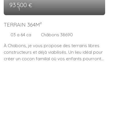
93 500
€
1
TERRAIN 364M²
03 a 64 ca
Châbons 38690
À Chabons, je vous propose des terrains libres
constructeurs et déjà viabilisés. Un lieu idéal pour
créer un cocon familial où vos enfants pourront
grandir au rythme de la nature. Vous y trouverez
le parfait équilibre entre calme et praticité, pour
une vie de famille épanouie. ✨ Plusieurs lots
disponibles – contactez-moi pour connaître les
surfaces et prix. 📲 Intéressé(e) ? Contactez-moi
au 06 52 13 29 03 – Sabrina Bono, conseillère en
immobilier.