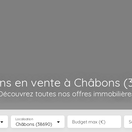
ins en vente à Châbons (
Découvrez toutes nos offres immobilière
Localisation
Budget max (€)
S
Châbons (38690)