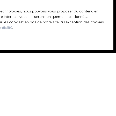
es technologies, nous pouvons vous proposer du contenu en
ite internet. Nous utiliserons uniquement les données
 les cookies″ en bas de notre site, à l'exception des cookies
ntialité
.
8690)
GPD. Si vous ne
ique, vous
 téléphonique,
z consulter notre