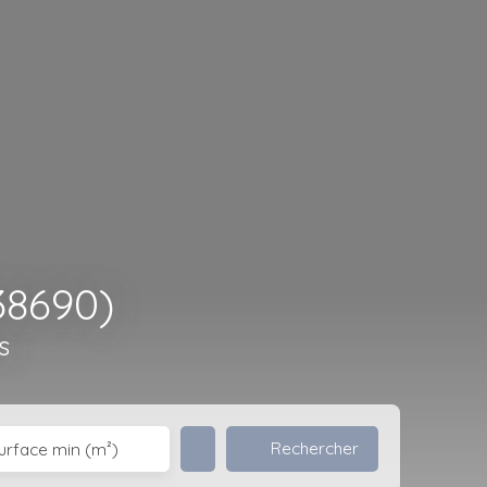
38690)
s
Rechercher
urface min (m²)