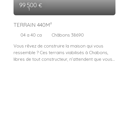
99 500
€
1
TERRAIN 440M²
04 a 40 ca
Châbons 38690
Vous rêvez de construire la maison qui vous
ressemble ? Ces terrains viabilisés à Chabons,
libres de tout constructeur, n’attendent que vous
!Imaginez vos enfants jouant dans un grand
jardin, vos repas en famille en terrasse et la
tranquillité d’un village chaleureux. Ce projet est
une véritable promesse de bonheur familial. ✨
Plusieurs lots disponibles – surfaces et prix sur
demande. 📞 Pour organiser une visite, appelez-
moi au 06 52 13 29 03 – Sabrina Bono, conseillère
en immobilier.