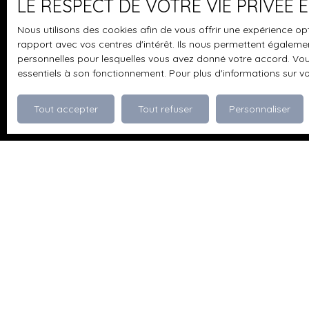
LE RESPECT DE VOTRE VIE PRIVÉE
recherche
et in
Nous utilisons des cookies afin de vous offrir une expérience 
Prénom
rapport avec vos centres d'intérêt. Ils nous permettent également
personnelles pour lesquelles vous avez donné votre accord. Vous
essentiels à son fonctionnement. Pour plus d'informations sur v
Type d'offre
Vente
Tout accepter
Tout refuser
Personnaliser
Budget max (
J'accepte 
souhaitez 
pouvez vou
prévu par l
www.bloctel
Société Wor
Pour en sav
politique d