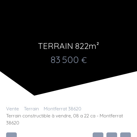
TERRAIN 822m²
83 500
€
Vente
Terrain
Montferrat 38620
Terrain constructible à vendre, 08 a 22 ca - Montferrat
38620