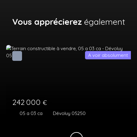
Vous apprécierez
également
A voir absolument
242 000
€
05 a 03 ca
Dévoluy 05250