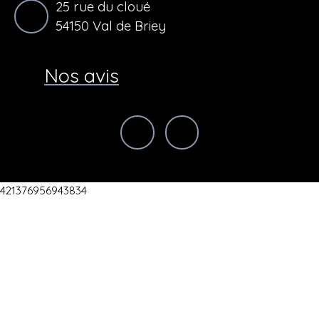
25 rue du cloué
54150 Val de Briey
Nos avis
421376956943834