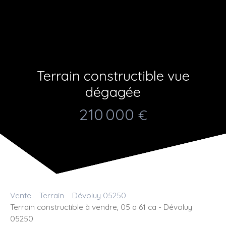
Terrain constructible vue
dégagée
210 000
€
Vente
Terrain
Dévoluy 05250
Terrain constructible à vendre, 05 a 61 ca - Dévoluy
05250