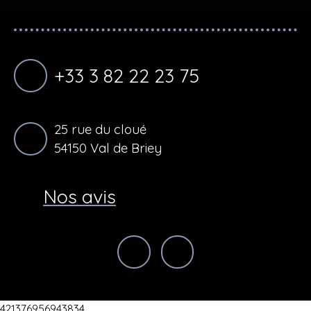
+33 3 82 22 23 75
25 rue du cloué
54150 Val de Briey
Nos avis
421376956943834