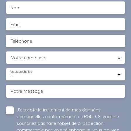
Nom
Email
Téléphone
Votre commune
Vous souhaitez
-
Votre message
J'accepte le traitement de mes données
personnelles conformément au RGPD. Si vous ne
souhaitez pas faire l'objet de prospection
commerciale par voie téléphonique, vous pouvez