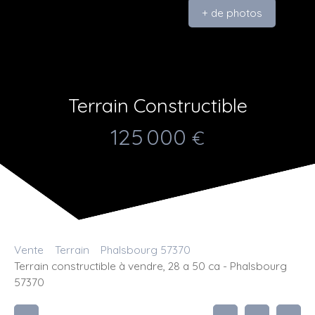
+ de photos
Terrain Constructible
125 000
€
Vente
Terrain
Phalsbourg 57370
Terrain constructible à vendre, 28 a 50 ca - Phalsbourg
57370