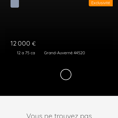
Exclusivité
12 000
€
12 a 75 ca
Grand-Auverné 44520
Vous ne trouvez pas