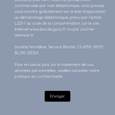
commerciale par voie téléphonique, vous pouvez
vous inscrire gratuitement sur la liste d'opposition
au démarchage téléphonique, prévu par l'article
L223-1 du code de la consommation, sur le site
Internet www.bloctel.gouv.fr ou par courrier
adressé à :
Société Worldline, Service Bloctel, CS 61311, 41013
BLOIS CEDEX.
Pour en savoir plus sur le traitement de vos
données personnelles, veuillez consulter notre
politique de confidentialité
.
Envoyer