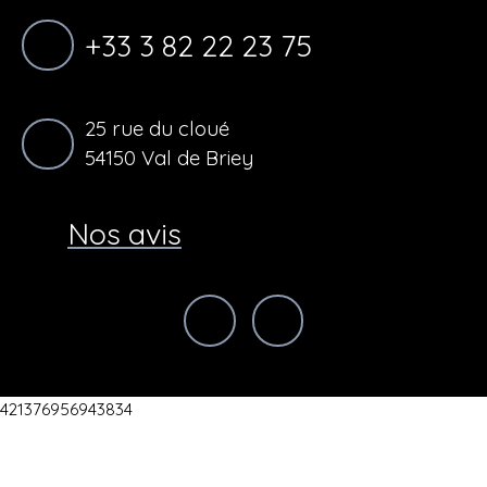
+33 3 82 22 23 75
25 rue du cloué
54150 Val de Briey
Nos avis
421376956943834