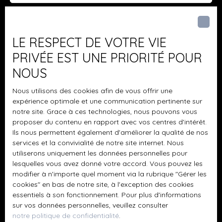
J'accepte le traitement de mes données
personnelles conformément au RGPD. Si vous ne
LE RESPECT DE VOTRE VIE
souhaitez pas faire l'objet de prospection
commerciale par voie téléphonique, vous pouvez
PRIVÉE EST UNE PRIORITÉ POUR
vous inscrire gratuitement sur la liste d'opposition
NOUS
au démarchage téléphonique, prévu par l'article
L223-1 du code de la consommation, sur le site
Nous utilisons des cookies afin de vous offrir une
Internet www.bloctel.gouv.fr ou par courrier
expérience optimale et une communication pertinente sur
adressé à :
notre site. Grace à ces technologies, nous pouvons vous
proposer du contenu en rapport avec vos centres d'intérêt.
Société Worldline, Service Bloctel, CS 61311, 41013
Ils nous permettent également d'améliorer la qualité de nos
services et la convivialité de notre site internet. Nous
BLOIS CEDEX.
utiliserons uniquement les données personnelles pour
lesquelles vous avez donné votre accord. Vous pouvez les
Pour en savoir plus sur le traitement de vos
modifier à n'importe quel moment via la rubrique ″Gérer les
données personnelles, veuillez consulter notre
cookies″ en bas de notre site, à l'exception des cookies
politique de confidentialité
.
essentiels à son fonctionnement. Pour plus d'informations
sur vos données personnelles, veuillez consulter
notre politique de confidentialité
.
Recevoir des annonces