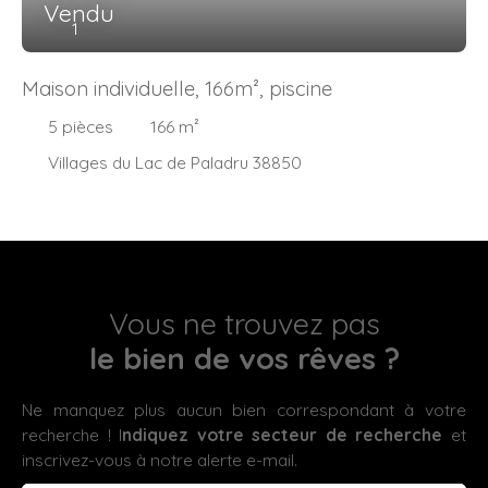
Vendu
1
Maison individuelle, 166m², piscine
5
pièces
166
m²
Villages du Lac de Paladru 38850
Vous ne trouvez pas
le bien de vos rêves ?
Ne manquez plus aucun bien correspondant à votre
recherche ! I
ndiquez votre secteur de recherche
et
inscrivez-vous à notre alerte e-mail.