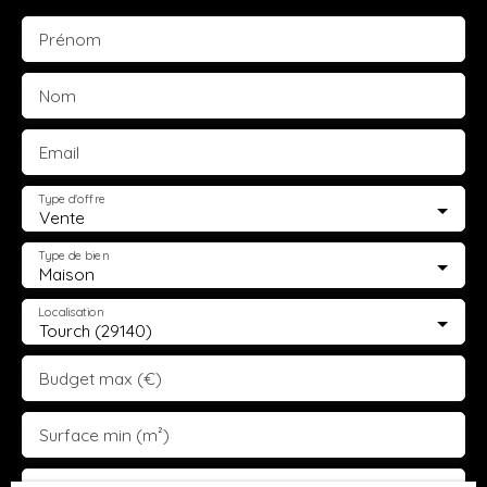
vitrage bois/alu, assainissement collectif au tout à
Prénom
l'égout, pompe à chaleur air/air réversible (climatisation),
ballon d’eau chaude, petite cours extérieur pouvant
accueillir un deux roues.
Nom
Email
Type d'offre
Vente
Type de bien
Maison
Localisation
Tourch (29140)
Budget max (€)
Surface min (m²)