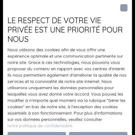
Pièces min
J'accepte le traitement de mes données
LE RESPECT DE VOTRE VIE
personnelles conformément au RGPD. Si vous ne
PRIVÉE EST UNE PRIORITÉ POUR
souhaitez pas faire l'objet de prospection
NOUS
commerciale par voie téléphonique, vous pouvez
vous inscrire gratuitement sur la liste d'opposition
Nous utilisons des cookies afin de vous offrir une
au démarchage téléphonique, prévu par l'article
expérience optimale et une communication pertinente sur
L223-1 du code de la consommation, sur le site
notre site. Grace à ces technologies, nous pouvons vous
Internet www.bloctel.gouv.fr ou par courrier
proposer du contenu en rapport avec vos centres d'intérêt.
adressé à :
Ils nous permettent également d'améliorer la qualité de nos
services et la convivialité de notre site internet. Nous
Société Worldline, Service Bloctel, CS 61311, 41013
utiliserons uniquement les données personnelles pour
BLOIS CEDEX.
lesquelles vous avez donné votre accord. Vous pouvez les
modifier à n'importe quel moment via la rubrique ″Gérer les
cookies″ en bas de notre site, à l'exception des cookies
Pour en savoir plus sur le traitement de vos
essentiels à son fonctionnement. Pour plus d'informations
données personnelles, veuillez consulter notre
sur vos données personnelles, veuillez consulter
politique de confidentialité
.
notre politique de confidentialité
.