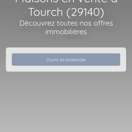
Tourch (29140)
Découvrez toutes nos offres
immobilières
Ouvrir la recherche
Type d'offre
Vente
Type de bien
Maison
Localisation
Tourch (29140)
Budget max (€)