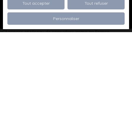
Tout accepter
Tout refuser
Recevoir des annonces
Personnaliser
Je recherche un bien
Vente appartement Dévoluy (05250)
Vente maison Val de Briey (54150)
Vente maison Valleroy (54910)
Vente terrain Valence (26000)
Vente terrain Viriville (38980)
Vente appartement Thionville (57100)