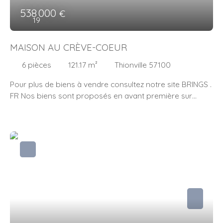
538 000
€
19
MAISON AU CRÈVE-COEUR
6
pièces
121.17
m²
Thionville 57100
Pour plus de biens à vendre consultez notre site BRINGS .
FR Nos biens sont proposés en avant première sur
notre Facebook : Lukas Nidercorn BRING'S abonnez-vous
pour ne rien manquer ! Lukas Nidercorn BRING'S
IMMOBILIER vous propose à la vente, sur les hauteurs de
Thionville dans le quartier prisé de Guentrange, au crève-
coeur cette magnifique maison ayant une superficie de
121,17m2. Elle est composée comme suit : Au rez-de
chaussée : - Une grande entrée avec placard de 5,47m2 -
Un WC avec lave mains de 1,64m2 - Une cuisine
américaine entièrement équipée de 13,24m2 - Un vaste
salon séjour cathédrale de 40,26m2 - Un accès au jardin -
Un accès au garage Au premier étage : - Un