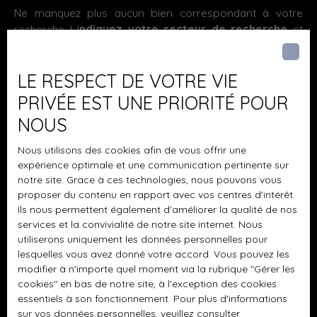
Ne manquez plus aucun bien correspondant à votre
m²Trois chambres faisant pour chacune 9,34m2/ 9,18m2/
recherche ! I
ndiquez votre secteur de recherche
et
14,77m2
Annexe(s) :
Une cave de 18,31 m²Une buanderie
inscrivez-vous à notre alerte e-mail.
de 22,89 m²Garage de 38,10 m²
Sur la partie extérieure
:
Un jardin clos de 6 ares 65 ca (sans vis-à-vis)Un
Prénom
LE RESPECT DE VOTRE VIE
appentis
*** INFORMATIONS TECHNIQUES ***
Menuiseries
PVC double vitragePorte de garage motoriséeChaudière
PRIVÉE EST UNE PRIORITÉ POUR
gazTravaux d'embellissements à prévoirDPE : DGES :
Nom
NOUS
D
Ecoles :
périscolaire, centre aéré, écoles maternelles et
élémentaires, collèges et lycées.
Santé (situé à 5 mins à
Email
Nous utilisons des cookies afin de vous offrir une
pied):
médecins, ophtalmologues, maison médicale,
expérience optimale et une communication pertinente sur
pharmacie, kinés,
Commerces (situés à 6 mins en voiture)
notre site. Grace à ces technologies, nous pouvons vous
Type d'offre
Vente
:
petits commerces à proximité (boulangeries, barc,
proposer du contenu en rapport avec vos centres d'intérêt.
tabac, restauration rapide, restaurants, complexe du
Ils nous permettent également d'améliorer la qualité de nos
Type de bien
services et la convivialité de notre site internet. Nous
Kinepolis.. ) Grandes surfaces (zone du linkling et super
Maison
utiliserons uniquement les données personnelles pour
green)
Transports :
réseau bus dans la commune , Gare
lesquelles vous avez donné votre accord. Vous pouvez les
Localisation
(à 15 mins en voiture), à proximité de l'axe autoroutier
Thionville (57100)
modifier à n'importe quel moment via la rubrique ″Gérer les
A31 ( LUXEMBOURG)
Loisirs :
Cinéma, complexe sportif la
cookies″ en bas de notre site, à l'exception des cookies
Milliaire, parcours de santé Contact : LUKAS NIDERCORN
Budget max (€)
essentiels à son fonctionnement. Pour plus d'informations
au 07 70 65 23 33 ou par mail : lukas. nidercorn@brings.
sur vos données personnelles, veuillez consulter