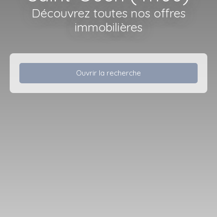
Découvrez toutes nos offres
immobilières
Ouvrir la recherche
Type d'offre
Vente
Type de bien
Maison
Localisation
Saint-Ouen (41100)
Budget max (€)
Surface min (m²)