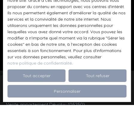
notre site. Grace à ces technologies, nous pouvons vous
proposer du contenu en rapport avec vos centres d'intérêt.
Ils nous permettent également d'améliorer la qualité de nos
Pour en savoir plus sur le traitement de vos
services et la convivialité de notre site internet. Nous
données personnelles, veuillez consulter notre
utiliserons uniquement les données personnelles pour
politique de confidentialité
.
lesquelles vous avez donné votre accord. Vous pouvez les
modifier à n'importe quel moment via la rubrique ″Gérer les
cookies″ en bas de notre site, à l'exception des cookies
Recevoir des annonces
essentiels à son fonctionnement. Pour plus d'informations
sur vos données personnelles, veuillez consulter
notre politique de confidentialité
.
Tout accepter
Tout refuser
Personnaliser
Je recherche un bien
Vente appartement Dévoluy (05250)
Vente maison Val de Briey (54150)
Vente maison Valleroy (54910)
Vente terrain Valence (26000)