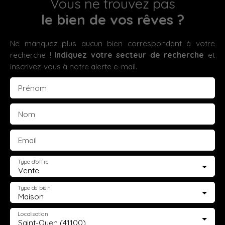
Vous ne trouvez pas
le bien de vos rêves ?
Ne manquez plus aucun bien correspondant à votre
recherche ! I
ndiquez votre secteur de recherche
et
inscrivez-vous à notre alerte e-mail.
Prénom
Nom
Email
Type d'offre
Vente
Type de bien
Maison
Localisation
Saint-Ouen (41100)