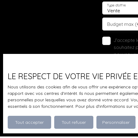
Type d'offre
Vente
Budget max (
J'accepte 
souhaitez 
pouvez vou
prévu par l
www.bloctel
LE RESPECT DE VOTRE VIE PRIVÉE
Société Wor
Nous utilisons des cookies afin de vous offrir une expérience 
rapport avec vos centres d'intérêt. Ils nous permettent également
Pour en sav
personnelles pour lesquelles vous avez donné votre accord. Vous
politique d
essentiels à son fonctionnement. Pour plus d'informations sur v
Tout accepter
Tout refuser
Personnaliser