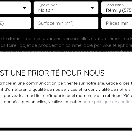
Type de bien
Localisation
Maison
Rémilly (57
€)
Surface min (m²)
Pièces min
le traitement de mes données personnelles conformément au R
pas faire l'objet de prospection commerciale par voie téléphon
s inscrire gratuitement sur la liste d'opposition au démarchage
'article L223-1 du code de la consommation, sur le site Internet
.gouv.fr ou par courrier adressé à :
 EST UNE PRIORITÉ POUR NOUS
ldline, Service Bloctel, CS 61311, 41013 BLOIS CEDEX.
optimale et une communication pertinente sur notre site. Grace à c
 d'améliorer la qualité de nos services et la convivialité de notre s
oir plus sur le traitement de vos données personnelles, veuille
 pouvez les modifier à n'importe quel moment via la rubrique ″Gérer
e confidentialité
.
os données personnelles, veuillez consulter
notre politique de confide
Recevoir des annonces