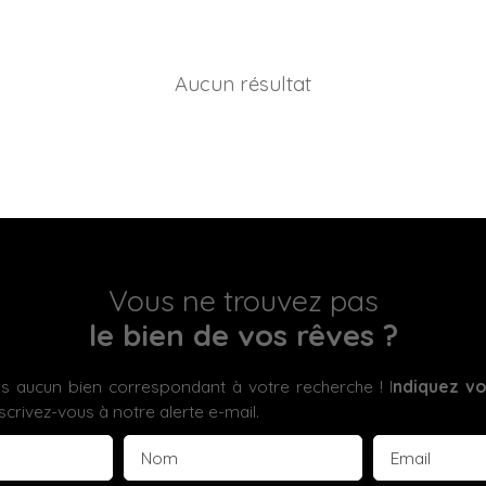
Aucun résultat
Vous ne trouvez pas
le bien de vos rêves ?
 aucun bien correspondant à votre recherche ! I
ndiquez vo
scrivez-vous à notre alerte e-mail.
Nom
Email