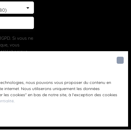
580)
GPD. Si vous ne
ique, vous
 téléphonique,
es technologies, nous pouvons vous proposer du contenu en
ite internet. Nous utiliserons uniquement les données
z consulter notre
 les cookies″ en bas de notre site, à l'exception des cookies
ntialité
.