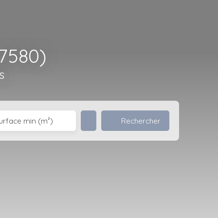
57580)
s
Rechercher
urface min (m²)