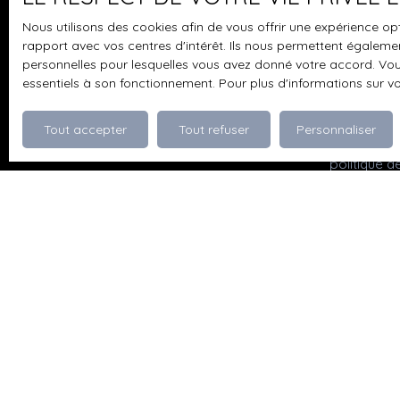
sur dalle béton d’environ 42 m², ainsi que d’une
pouvez vou
Nous utilisons des cookies afin de vous offrir une expérience 
dépendance d’environ 16 m². Chauffage au fioul.
prévu par l
rapport avec vos centres d'intérêt. Ils nous permettent également
Assainissement individuel à remettre aux normes.
www.bloctel
personnelles pour lesquelles vous avez donné votre accord. Vous
Possibilité d’aménager l’étage, offrant un réel
essentiels à son fonctionnement. Pour plus d'informations sur v
potentiel d’agrandissement. Un bien au fort
Société Wor
potentiel, idéal pour un projet de résidence
Tout accepter
Tout refuser
Personnaliser
principale ou secondaire, dans un cadre paisible.
Pour en sav
Visite virtuelle sur demande.
politique d
Je recherche un bien
Vente appartement Dévoluy (05250)