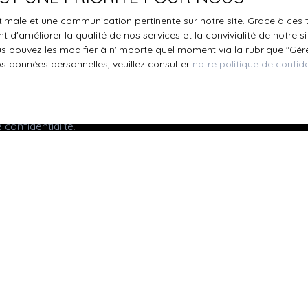
s inscrire gratuitement sur la liste d'opposition au démarchage
optimale et une communication pertinente sur notre site. Grace à c
'article L223-1 du code de la consommation, sur le site Internet
 d'améliorer la qualité de nos services et la convivialité de notre s
.gouv.fr ou par courrier adressé à :
 pouvez les modifier à n'importe quel moment via la rubrique ″Gérer
os données personnelles, veuillez consulter
notre politique de confide
ldline, Service Bloctel, CS 61311, 41013 BLOIS CEDEX.
oir plus sur le traitement de vos données personnelles, veuille
e confidentialité
.
Recevoir des annonces
Je suis propriétaire
Mettre en location