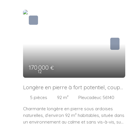
170 000
€
12
Longère en pierre à fort potentiel, coup
de coeur assuré !
5
pièces
92
m²
Pleucadeuc 56140
Charmante longère en pierre sous ardoises
naturelles, d’environ 92 m² habitables, située dans
un environnement au calme et sans vis-à-vis, sur
une parcelle de 833 m². Dès l’entrée, cette maison