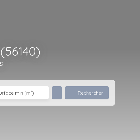
(56140)
s
Rechercher
urface min (m²)