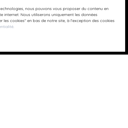
 téléphonique,
es technologies, nous pouvons vous proposer du contenu en
ite internet. Nous utiliserons uniquement les données
 les cookies″ en bas de notre site, à l'exception des cookies
ntialité
.
z consulter notre
Informations
Nos honoraires