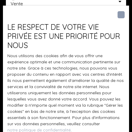
Vente
Type de bien
Maison
LE RESPECT DE VOTRE VIE
Localisation
Ozerailles (54150)
PRIVÉE EST UNE PRIORITÉ POUR
NOUS
Budget max (€)
Nous utilisons des cookies afin de vous offrir une
expérience optimale et une communication pertinente sur
Surface min (m²)
notre site. Grace à ces technologies, nous pouvons vous
proposer du contenu en rapport avec vos centres d'intérêt.
Pièces min
Ils nous permettent également d'améliorer la qualité de nos
services et la convivialité de notre site internet. Nous
J'accepte le traitement de mes données
utiliserons uniquement les données personnelles pour
lesquelles vous avez donné votre accord. Vous pouvez les
personnelles conformément au RGPD. Si vous ne
modifier à n'importe quel moment via la rubrique ″Gérer les
souhaitez pas faire l'objet de prospection
cookies″ en bas de notre site, à l'exception des cookies
commerciale par voie téléphonique, vous pouvez
essentiels à son fonctionnement. Pour plus d'informations
vous inscrire gratuitement sur la liste d'opposition
sur vos données personnelles, veuillez consulter
au démarchage téléphonique, prévu par l'article
notre politique de confidentialité
.