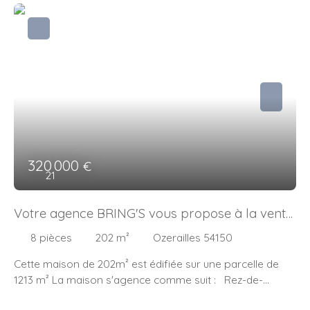
320 000
€
21
Votre agence BRING'S vous propose à la vente
cette MAISON DE 202m² sur la commune de
8
pièces
202
m²
Ozerailles 54150
OZERAILLES (54150)
Cette maison de 202m² est édifiée sur une parcelle de
1213 m² La maison s'agence comme suit : Rez-de-
chaussée : une cuisine aménagée équipée de 19m², une