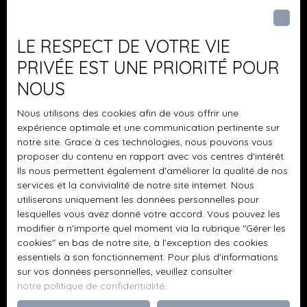
Pièces min
principaux (Sarre-Union, Sarreguemines, A4), cette
propriété allie parfaitement isolement et accessibilité.
Prix : 698 000 € FAI Prix négociable dans la limite du
J'accepte le traitement de mes données
LE RESPECT DE VOTRE VIE
raisonnable, après visite et selon la qualité du projet.
personnelles conformément au RGPD. Si vous ne
PRIVÉE EST UNE PRIORITÉ POUR
Honoraires à la charge du vendeur. Performances
souhaitez pas faire l'objet de prospection
NOUS
énergétiques DPE : C (123 kWhEP/m²/an)GES : 27 kg
commerciale par voie téléphonique, vous pouvez
CO₂/m²/anConsommation actuelle : environ 3 000 € de
vous inscrire gratuitement sur la liste d'opposition
Nous utilisons des cookies afin de vous offrir une
fioul et bois par an (chaudière basse température +
au démarchage téléphonique, prévu par l'article
expérience optimale et une communication pertinente sur
cheminée à insert)Diagnostic réalisé le 24/10/2025. Les
L223-1 du code de la consommation, sur le site
notre site. Grace à ces technologies, nous pouvons vous
informations sur les risques auxquels ce bien est exposé
Internet www.bloctel.gouv.fr ou par courrier
proposer du contenu en rapport avec vos centres d'intérêt.
sont disponibles sur : www. georisques. gouv. fr Une
adressé à :
Ils nous permettent également d'améliorer la qualité de nos
propriété rare, élégante et authentique, idéale pour une
services et la convivialité de notre site internet. Nous
résidence principale, secondaire ou un projet de vie
Société Worldline, Service Bloctel, CS 61311, 41013
utiliserons uniquement les données personnelles pour
alliant nature, confort et discrétion. Prix étudié avec
BLOIS CEDEX.
lesquelles vous avez donné votre accord. Vous pouvez les
sérieux. Une offre cohérente pourra être examinée par
modifier à n'importe quel moment via la rubrique ″Gérer les
les propriétaires. Contactez-moi dès maintenant au 06 11
cookies″ en bas de notre site, à l'exception des cookies
Pour en savoir plus sur le traitement de vos
essentiels à son fonctionnement. Pour plus d'informations
18 95 75 ou par mail : olivier. diefenthal@brings. fr pour
données personnelles, veuillez consulter notre
sur vos données personnelles, veuillez consulter
organiser une visite et laissez-vous séduire par cette
politique de confidentialité
.
notre politique de confidentialité
.
propriété exceptionnelle.