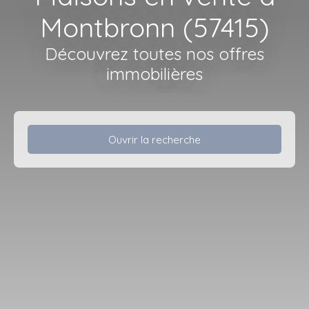
Montbronn (57415)
Découvrez toutes nos offres
immobilières
Ouvrir la recherche
Type d'offre
Vente
Type de bien
Maison
Localisation
Montbronn (57415)
Budget max (€)