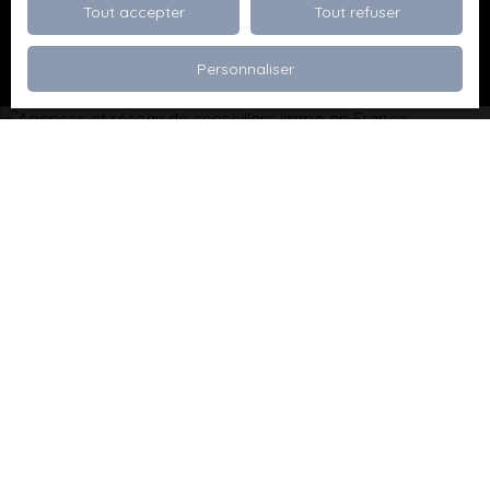
Tout accepter
Tout refuser
Recevoir des annonces
Personnaliser
Je recherche un bien
Vente appartement Dévoluy (05250)
Vente maison Val de Briey (54150)
Vente maison Valleroy (54910)
Vente terrain Valence (26000)
Vente terrain Viriville (38980)
Vente appartement Thionville (57100)