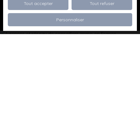
Tout accepter
Tout refuser
Recevoir des annonces
Personnaliser
Je recherche un bien
Vente appartement Dévoluy (05250)
Vente maison Val de Briey (54150)
Vente maison Valleroy (54910)
Vente terrain Valence (26000)
Vente terrain Viriville (38980)
Vente appartement Thionville (57100)