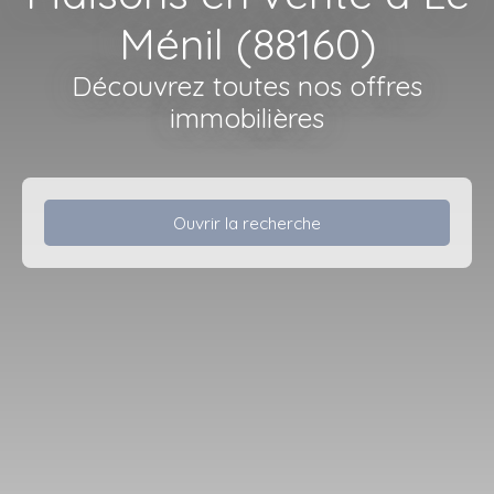
Ménil (88160)
Découvrez toutes nos offres
immobilières
Ouvrir la recherche
Type d'offre
Vente
Type de bien
Maison
Localisation
Le Ménil (88160)
Budget max (€)