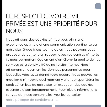
Pièces min
J'accepte le traitement de mes données
LE RESPECT DE VOTRE VIE
personnelles conformément au RGPD. Si vous ne
PRIVÉE EST UNE PRIORITÉ POUR
souhaitez pas faire l'objet de prospection
NOUS
commerciale par voie téléphonique, vous pouvez
vous inscrire gratuitement sur la liste d'opposition
Nous utilisons des cookies afin de vous offrir une
au démarchage téléphonique, prévu par l'article
expérience optimale et une communication pertinente sur
L223-1 du code de la consommation, sur le site
notre site. Grace à ces technologies, nous pouvons vous
Internet www.bloctel.gouv.fr ou par courrier
proposer du contenu en rapport avec vos centres d'intérêt.
adressé à :
Ils nous permettent également d'améliorer la qualité de nos
services et la convivialité de notre site internet. Nous
Société Worldline, Service Bloctel, CS 61311, 41013
utiliserons uniquement les données personnelles pour
BLOIS CEDEX.
lesquelles vous avez donné votre accord. Vous pouvez les
modifier à n'importe quel moment via la rubrique ″Gérer les
cookies″ en bas de notre site, à l'exception des cookies
Pour en savoir plus sur le traitement de vos
essentiels à son fonctionnement. Pour plus d'informations
données personnelles, veuillez consulter notre
sur vos données personnelles, veuillez consulter
politique de confidentialité
.
notre politique de confidentialité
.