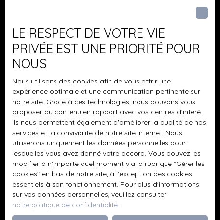
Pièces min
commercial immatriculé au RSAC Chartres 877475236
auprès de Bring’s immobilier, SAS au capital de 1. 000 €
dont le siège social est 32 Boulevard de Strasbourg, Chez
J'accepte le traitement de mes données
LE RESPECT DE VOTRE VIE
ABC LIV, CS30108, Paris Cedex 10, RCS Paris Ile de France
personnelles conformément au RGPD. Si vous ne
PRIVÉE EST UNE PRIORITÉ POUR
n°878 259 407, titulaire de la carte professionnelle
souhaitez pas faire l'objet de prospection
NOUS
Transactions sur immeubles et fonds de commerce
commerciale par voie téléphonique, vous pouvez
n°CPI75012020000044456 délivrée par CCI Paris Île-de-
vous inscrire gratuitement sur la liste d'opposition
Nous utilisons des cookies afin de vous offrir une
France Mandat réf : 3975 - Le professionnel garantit et
au démarchage téléphonique, prévu par l'article
expérience optimale et une communication pertinente sur
sécurise votre projet immobilier.
L223-1 du code de la consommation, sur le site
notre site. Grace à ces technologies, nous pouvons vous
Internet www.bloctel.gouv.fr ou par courrier
proposer du contenu en rapport avec vos centres d'intérêt.
adressé à :
Ils nous permettent également d'améliorer la qualité de nos
services et la convivialité de notre site internet. Nous
Société Worldline, Service Bloctel, CS 61311, 41013
utiliserons uniquement les données personnelles pour
BLOIS CEDEX.
lesquelles vous avez donné votre accord. Vous pouvez les
modifier à n'importe quel moment via la rubrique ″Gérer les
cookies″ en bas de notre site, à l'exception des cookies
Pour en savoir plus sur le traitement de vos
essentiels à son fonctionnement. Pour plus d'informations
données personnelles, veuillez consulter notre
sur vos données personnelles, veuillez consulter
politique de confidentialité
.
notre politique de confidentialité
.