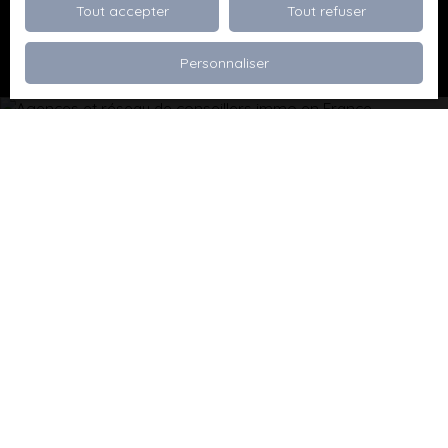
Tout accepter
Tout refuser
Recevoir des annonces
Personnaliser
Je recherche un bien
Vente appartement Dévoluy (05250)
Vente maison Val de Briey (54150)
Vente maison Valleroy (54910)
Vente terrain Valence (26000)
Vente terrain Viriville (38980)
Vente appartement Thionville (57100)