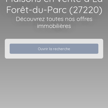
Forêt-du-Parc (27220)
Découvrez toutes nos offres
immobilières
Ouvrir la recherche
Type d'offre
Vente
Type de bien
Maison
Localisation
La Forêt-du-Parc (27220)
Budget max (€)