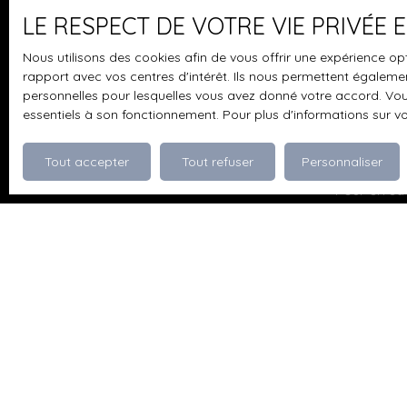
LE RESPECT DE VOTRE VIE PRIVÉE
J'accepte 
souhaitez 
Nous utilisons des cookies afin de vous offrir une expérience 
pouvez vou
rapport avec vos centres d'intérêt. Ils nous permettent également
prévu par l
personnelles pour lesquelles vous avez donné votre accord. Vous
www.bloctel
essentiels à son fonctionnement. Pour plus d'informations sur v
Société Wor
Tout accepter
Tout refuser
Personnaliser
Pour en sav
politique d