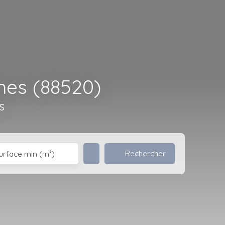
nes (88520)
s
Rechercher
urface min (m²)