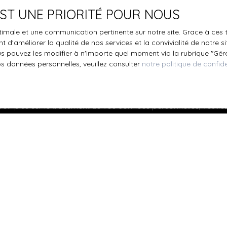
 EST UNE PRIORITÉ POUR NOUS
le traitement de mes données personnelles conformément au R
pas faire l'objet de prospection commerciale par voie téléphon
optimale et une communication pertinente sur notre site. Grace à c
s inscrire gratuitement sur la liste d'opposition au démarchage
 d'améliorer la qualité de nos services et la convivialité de notre s
'article L223-1 du code de la consommation, sur le site Internet
 pouvez les modifier à n'importe quel moment via la rubrique ″Gérer
.gouv.fr ou par courrier adressé à :
os données personnelles, veuillez consulter
notre politique de confide
ldline, Service Bloctel, CS 61311, 41013 BLOIS CEDEX.
oir plus sur le traitement de vos données personnelles, veuille
e confidentialité
.
Recevoir des annonces