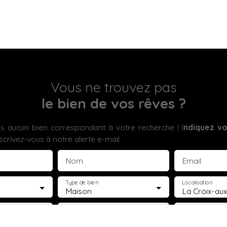
Vous ne trouvez pas
le bien de vos rêves ?
 aucun bien correspondant à votre recherche ! I
ndiquez vo
scrivez-vous à notre alerte e-mail.
Nom
Email
Type de bien
Localisation
Maison
€)
Surface min (m²)
Pièces min