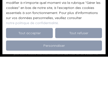
modifier à n'importe quel moment via la rubrique ″Gérer les
cookies″ en bas de notre site, à l'exception des cookies
Budget max (€)
essentiels à son fonctionnement. Pour plus d'informations
sur vos données personnelles, veuillez consulter
Surface min (m²)
notre politique de confidentialité
.
Tout accepter
Tout refuser
Pièces min
Personnaliser
J'accepte le traitement de mes données
personnelles conformément au RGPD. Si vous ne
souhaitez pas faire l'objet de prospection
commerciale par voie téléphonique, vous pouvez
vous inscrire gratuitement sur la liste d'opposition
au démarchage téléphonique, prévu par l'article
L223-1 du code de la consommation, sur le site
Internet www.bloctel.gouv.fr ou par courrier
adressé à :
Société Worldline, Service Bloctel, CS 61311, 41013