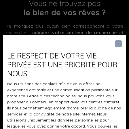
double vitrage et chauffée par des radiateurs électriques
Vous ne trouvez pas
de qualité avec assainissement individuel conforme aux
le bien de vos rêves ?
normes européennes. Diagnostics techniques effectués
et conformes. Proximité des commerces et services de
Ne manquez plus aucun bien correspondant à votre
Bourgueil (10 minutes ) et Restigné (5 minutes).
recherche ! I
ndiquez votre secteur de recherche
et
Autoroute A85 à 8 minutes. Gare SNCF de La Chapelle sur
inscrivez-vous à notre alerte e-mail.
Loire à 6 minutes à pied. Visite virtuelle du bien disponible
sur notre site.
Prénom
LE RESPECT DE VOTRE VIE
PRIVÉE EST UNE PRIORITÉ POUR
Nom
NOUS
Email
Nous utilisons des cookies afin de vous offrir une
expérience optimale et une communication pertinente sur
Type d'offre
notre site. Grace à ces technologies, nous pouvons vous
Vente
proposer du contenu en rapport avec vos centres d'intérêt.
Ils nous permettent également d'améliorer la qualité de nos
Type de bien
Maison
services et la convivialité de notre site internet. Nous
utiliserons uniquement les données personnelles pour
Localisation
lesquelles vous avez donné votre accord. Vous pouvez les
La Chapelle-sur-Loire (37140)