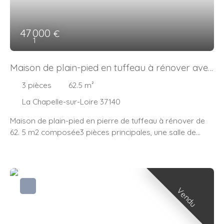
47 000
€
1
Maison de plain-pied en tuffeau à rénover avec
terrain de 2000 m2.
3
pièces
62.5
m²
La Chapelle-sur-Loire 37140
Maison de plain-pied en pierre de tuffeau à rénover de
62. 5 m2 composée3 pièces principales, une salle de
bains, des toilettes indépendants, une cave-cellier, un
local de stockage, un hangar et un grenier
aménageable.. Travaux conséquents à prévoir.
(huisseries, toiture, électricité, et décoration intérieure, ... )
Le grenier aménageable peut constituer un apport de 2
Vendu
pièces supplémentaires. La maison est située sur un
terrain de 2000 m2 sans vis à vis. L'assainissement peut