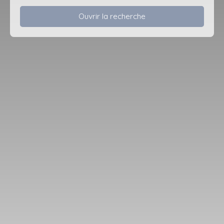
Ouvrir la recherche
Type d'offre
Vente
Type de bien
Maison
Localisation
La Chapelle-sur-Loire (37140)
Budget max (€)
Surface min (m²)
Rechercher