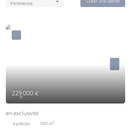
Créer une alerte
Pertinence
229 000
€
11
en exclusivité
6
pièces
100
m²