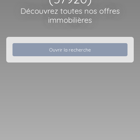
Découvrez toutes nos offres
immobilières
Ouvrir la recherche
Type d'offre
Vente
Type de bien
Maison
Localisation
Kédange-sur-Canner (57920)
Budget max (€)