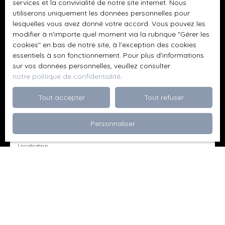
travaux de remblais ou autre et toute la surface est
services et la convivialité de notre site internet. Nous
exploitable. A vos projets Contact : Jocelin FANGEAT - 06.
utiliserons uniquement les données personnelles pour
Prénom
52. 32. 67. 61
lesquelles vous avez donné votre accord. Vous pouvez les
modifier à n'importe quel moment via la rubrique ″Gérer les
cookies″ en bas de notre site, à l'exception des cookies
Nom
essentiels à son fonctionnement. Pour plus d'informations
sur vos données personnelles, veuillez consulter
Email
notre politique de confidentialité
.
Type d'offre
Tout accepter
Tout refuser
Vente
Type de bien
Personnaliser
Maison
Localisation
Kédange-sur-Canner (57920)
Budget max (€)
Surface min (m²)