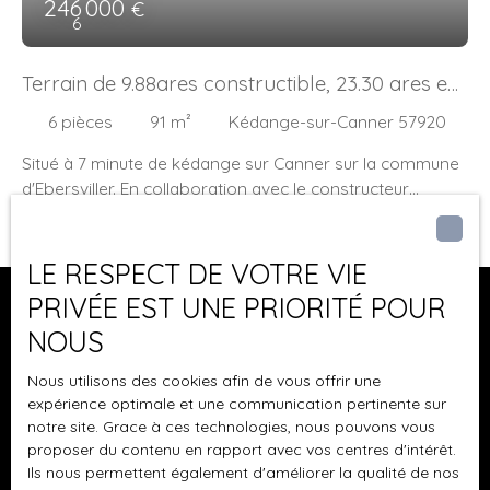
246 000
€
6
vitrage Cette maison n'attend plus que votre petit coup
de jeune pour redémarrer une nouvelle vie. Contact:
Jocelin:0652326761 Aurélie:0677232673
Terrain de 9.88ares constructible, 23.30 ares en
tout
6
pièces
91
m²
Kédange-sur-Canner 57920
Situé à 7 minute de kédange sur Canner sur la commune
d'Ebersviller. En collaboration avec le constructeur
Babeau Seguin Différents projets possibles, Maison
Focus 91m² + garage + terrain = 246 000€ Maison
Provencière de 136m²+ garage = terrain = 357 000€ Ou
LE RESPECT DE VOTRE VIE
tout autres projets selon vos envies. Si vous cherchez un
PRIVÉE EST UNE PRIORITÉ POUR
terrain avec une grande façade ( 25m environ ) et une
NOUS
surface permettant de ne pas avoir de voisinage proche,
Vous ne trouvez pas
ce terrain est fait pour vous. Plus de 23 ares de terrain
le bien de vos rêves ?
Nous utilisons des cookies afin de vous offrir une
dont 9. 88 constructible permettant un grand choix de
expérience optimale et une communication pertinente sur
constructions ( plain-pied, étages, forme libre ... ) Il
notre site. Grace à ces technologies, nous pouvons vous
Ne manquez plus aucun bien correspondant à votre
dispose d'un accès à l'avant mais également sur tout
proposer du contenu en rapport avec vos centres d'intérêt.
recherche ! I
ndiquez votre secteur de recherche
et
l'arrière du terrain. Entièrement plat, vous n'aurais pas de
Ils nous permettent également d'améliorer la qualité de nos
inscrivez-vous à notre alerte e-mail.