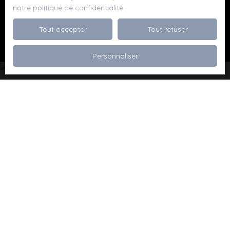
notre politique de confidentialité
.
Recevoir des annonces
Tout accepter
Tout refuser
Personnaliser
Je recherche un bien
Vente appartement Dévoluy (05250)
Vente maison Val de Briey (54150)
Vente maison Valleroy (54910)
Vente terrain Valence (26000)
Vente terrain Viriville (38980)
Vente appartement Thionville (57100)