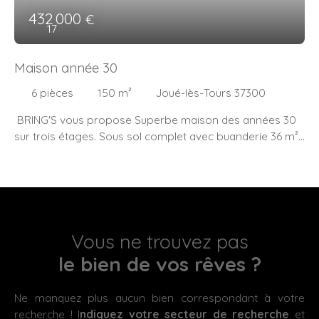
432 000
€
17
Maison année 30
6
pièces
150
m²
Joué-lès-Tours 37300
BRING'S vous propose Superbe maison des années 30
sur trois étages. Sous sol complet avec buanderie 36 m² ,
chaudière neuve, puit, cave, et superbe cuisine d'été de 24
m² d'été donnant sur terrasse extérieur. RDC: Entrée
donnant sur pièce de vie de 24 m² , salon 12m², cuisine
équipée de 11. 4 m² à noter que toutes ces pièces on une
hauteur sous plafond de 3 m avec parquet vitrifié . Etage:
première chambre de 12 m² avec wc, deuxième chambre
Vous ne trouvez pas
de 15 m² avec balcon , troisième chambre de 12 m². Une
le bien de vos rêves ?
salle d'eau . Une salle de bains. Deuxième étage ,
superbe pièce de 40m² (18 m² loi carrez)sous comble
Ne manquez plus aucun bien correspondant à votre
pouvant être aménagée en deux chambres
recherche ! I
ndiquez votre secteur de recherche
et
supplémentaires. Extérieur de 450 m² avec belle terrasse