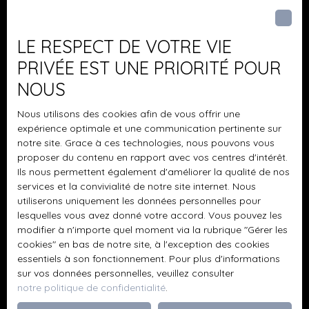
Pièces min
J'accepte le traitement de mes données
LE RESPECT DE VOTRE VIE
personnelles conformément au RGPD. Si vous ne
PRIVÉE EST UNE PRIORITÉ POUR
souhaitez pas faire l'objet de prospection
NOUS
commerciale par voie téléphonique, vous pouvez
vous inscrire gratuitement sur la liste d'opposition
Nous utilisons des cookies afin de vous offrir une
au démarchage téléphonique, prévu par l'article
expérience optimale et une communication pertinente sur
L223-1 du code de la consommation, sur le site
notre site. Grace à ces technologies, nous pouvons vous
Internet www.bloctel.gouv.fr ou par courrier
proposer du contenu en rapport avec vos centres d'intérêt.
adressé à :
Ils nous permettent également d'améliorer la qualité de nos
services et la convivialité de notre site internet. Nous
Société Worldline, Service Bloctel, CS 61311, 41013
utiliserons uniquement les données personnelles pour
BLOIS CEDEX.
lesquelles vous avez donné votre accord. Vous pouvez les
modifier à n'importe quel moment via la rubrique ″Gérer les
cookies″ en bas de notre site, à l'exception des cookies
Pour en savoir plus sur le traitement de vos
essentiels à son fonctionnement. Pour plus d'informations
données personnelles, veuillez consulter notre
sur vos données personnelles, veuillez consulter
politique de confidentialité
.
notre politique de confidentialité
.