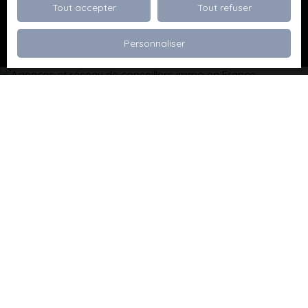
Tout accepter
Tout refuser
Recevoir des annonces
Personnaliser
Je recherche un bien
Vente appartement Dévoluy (05250)
Vente maison Val de Briey (54150)
Vente maison Valleroy (54910)
Vente terrain Valence (26000)
Vente terrain Viriville (38980)
Vente appartement Thionville (57100)