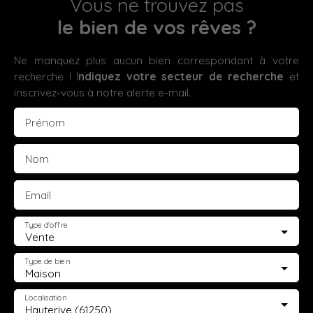
Vous ne trouvez pas
le bien de vos rêves ?
Ne manquez plus aucun bien correspondant à votre
recherche ! I
ndiquez votre secteur de recherche
et
inscrivez-vous à notre alerte e-mail.
Prénom
Nom
Email
Type d'offre
Vente
Type de bien
Maison
Localisation
Hauterive (61250)