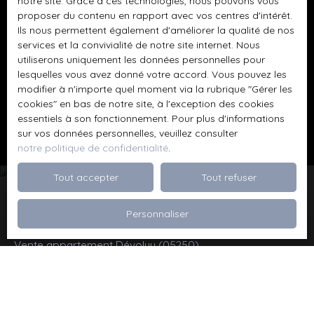
notre site. Grace à ces technologies, nous pouvons vous
proposer du contenu en rapport avec vos centres d'intérêt.
Ils nous permettent également d'améliorer la qualité de nos
Pour en savoir plus sur le traitement de vos
services et la convivialité de notre site internet. Nous
données personnelles, veuillez consulter notre
utiliserons uniquement les données personnelles pour
politique de confidentialité
.
lesquelles vous avez donné votre accord. Vous pouvez les
modifier à n'importe quel moment via la rubrique ″Gérer les
cookies″ en bas de notre site, à l'exception des cookies
Recevoir des annonces
essentiels à son fonctionnement. Pour plus d'informations
sur vos données personnelles, veuillez consulter
notre politique de confidentialité
.
Tout accepter
Tout refuser
Personnaliser
Je recherche un bien
Vente appartement Dévoluy (05250)
Vente maison Val de Briey (54150)
Vente maison Valleroy (54910)
Vente terrain Valence (26000)