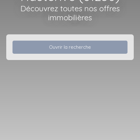
Découvrez toutes nos offres
immobilières
Ouvrir la recherche
Type d'offre
Vente
Type de bien
Maison
Localisation
Hauterive (61250)
Budget max (€)
Surface min (m²)