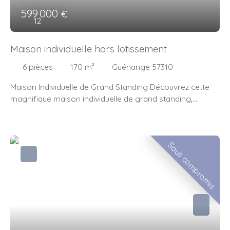
599 000
€
12
Maison individuelle hors lotissement
6
pièces
170
m²
Guénange 57310
Maison Individuelle de Grand Standing Découvrez cette
magnifique maison individuelle de grand standing,
construite en 2023 hors lotissement, offrant un espace
de vie exceptionnel de 170 m² sur un terrain de 841 m².
Cette propriété, en excellent état, allie modernité et
Sous compromis
élégance pour vous offrir un cadre de vie luxueux et
confortable. Au rez-de-chaussée, vous serez séduit par
un spacieux séjour de +47 m² baigné de lumière, une
cuisine américaine aménagée et équipée (piano
FALCON). Les ouvertures en aluminium à double vitrage
garantissent une isolation optimale et une vue
imprenable sur les extérieurs. À l'étage, vous trouverez
quatre chambres spacieuses, dont une suite parentale