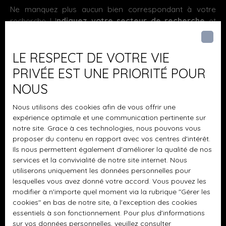
pièce Salle de bain : 1 WC : 2 (dont 1
Ne manquez plus aucun bien correspondant à votre
ouverte sur cuisine (37m2), trois chambres (9,2 - 9,8 et
indépendant) Terrasse : Oui Jardin : Oui
recherche ! I
ndiquez votre secteur de recherche
et
10,6 m2), une salle d'eau refaite récemment, WC séparé.
Cave : Oui Sous-sol : Oui
inscrivez-vous à notre alerte e-mail.
Sous-sol complet. Garage. Grand Jardin (possibilité de
séparer le terrain pour 2e construction)Informations
Prénom
LE RESPECT DE VOTRE VIE
techniques : Chauffage gaz Fenêtres double vitrage bois
+ survitrage Tout à l'égout OK !!! TRAVAUX A PREVOIR !!!
PRIVÉE EST UNE PRIORITÉ POUR
Plus de renseignements ? Une visite ? Contactez votre
Nom
NOUS
agent Bring's : 07 70 65 23 33
Email
Nous utilisons des cookies afin de vous offrir une
expérience optimale et une communication pertinente sur
notre site. Grace à ces technologies, nous pouvons vous
Type d'offre
Vente
proposer du contenu en rapport avec vos centres d'intérêt.
Ils nous permettent également d'améliorer la qualité de nos
Type de bien
services et la convivialité de notre site internet. Nous
Maison
utiliserons uniquement les données personnelles pour
lesquelles vous avez donné votre accord. Vous pouvez les
Localisation
Guénange (57310)
modifier à n'importe quel moment via la rubrique ″Gérer les
cookies″ en bas de notre site, à l'exception des cookies
Budget max (€)
essentiels à son fonctionnement. Pour plus d'informations
sur vos données personnelles, veuillez consulter