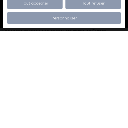
Tout accepter
Tout refuser
Recevoir des annonces
Personnaliser
Je recherche un bien
Vente appartement Dévoluy (05250)
Vente maison Val de Briey (54150)
Vente maison Valleroy (54910)
Vente terrain Valence (26000)
Vente terrain Viriville (38980)
Vente appartement Thionville (57100)