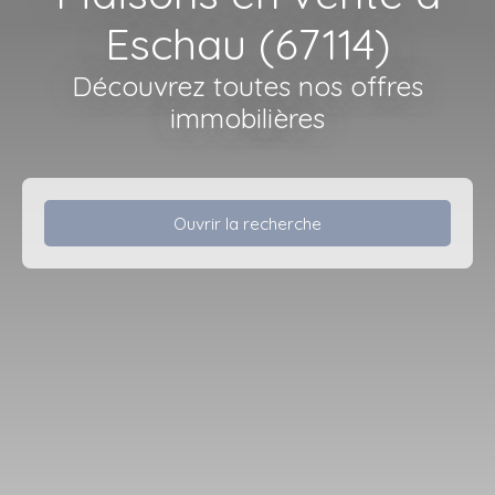
Eschau (67114)
Découvrez toutes nos offres
immobilières
Ouvrir la recherche
Type d'offre
Vente
Type de bien
Maison
Localisation
Eschau (67114)
Budget max (€)