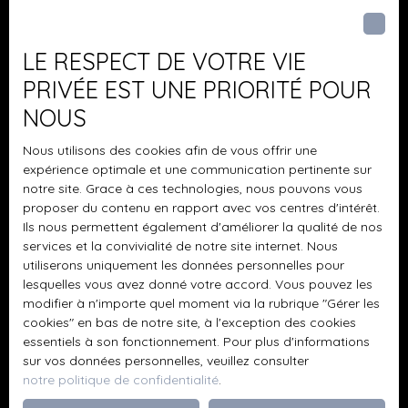
Pièces min
J'accepte le traitement de mes données
LE RESPECT DE VOTRE VIE
personnelles conformément au RGPD. Si vous ne
PRIVÉE EST UNE PRIORITÉ POUR
souhaitez pas faire l'objet de prospection
NOUS
commerciale par voie téléphonique, vous pouvez
vous inscrire gratuitement sur la liste d'opposition
Nous utilisons des cookies afin de vous offrir une
au démarchage téléphonique, prévu par l'article
expérience optimale et une communication pertinente sur
L223-1 du code de la consommation, sur le site
notre site. Grace à ces technologies, nous pouvons vous
Internet www.bloctel.gouv.fr ou par courrier
proposer du contenu en rapport avec vos centres d'intérêt.
adressé à :
Ils nous permettent également d'améliorer la qualité de nos
services et la convivialité de notre site internet. Nous
Société Worldline, Service Bloctel, CS 61311, 41013
utiliserons uniquement les données personnelles pour
BLOIS CEDEX.
lesquelles vous avez donné votre accord. Vous pouvez les
modifier à n'importe quel moment via la rubrique ″Gérer les
cookies″ en bas de notre site, à l'exception des cookies
Pour en savoir plus sur le traitement de vos
essentiels à son fonctionnement. Pour plus d'informations
données personnelles, veuillez consulter notre
sur vos données personnelles, veuillez consulter
politique de confidentialité
.
notre politique de confidentialité
.