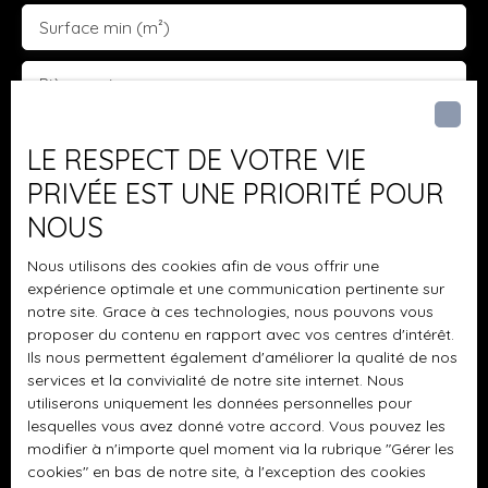
Surface min (m²)
Pièces min
J'accepte le traitement de mes données
LE RESPECT DE VOTRE VIE
personnelles conformément au RGPD. Si vous ne
PRIVÉE EST UNE PRIORITÉ POUR
souhaitez pas faire l'objet de prospection
commerciale par voie téléphonique, vous pouvez
NOUS
vous inscrire gratuitement sur la liste d'opposition
au démarchage téléphonique, prévu par l'article
Nous utilisons des cookies afin de vous offrir une
expérience optimale et une communication pertinente sur
L223-1 du code de la consommation, sur le site
notre site. Grace à ces technologies, nous pouvons vous
Internet www.bloctel.gouv.fr ou par courrier
proposer du contenu en rapport avec vos centres d'intérêt.
adressé à :
Ils nous permettent également d'améliorer la qualité de nos
services et la convivialité de notre site internet. Nous
Société Worldline, Service Bloctel, CS 61311, 41013
utiliserons uniquement les données personnelles pour
BLOIS CEDEX.
lesquelles vous avez donné votre accord. Vous pouvez les
modifier à n'importe quel moment via la rubrique ″Gérer les
Pour en savoir plus sur le traitement de vos
cookies″ en bas de notre site, à l'exception des cookies