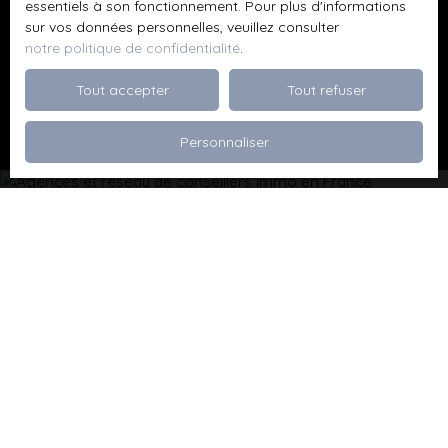
données personnelles, veuillez consulter notre
essentiels à son fonctionnement. Pour plus d'informations
politique de confidentialité
.
sur vos données personnelles, veuillez consulter
notre politique de confidentialité
.
Recevoir des annonces
Tout accepter
Tout refuser
Personnaliser
Je recherche un bien
Vente appartement Dévoluy (05250)
Vente maison Val de Briey (54150)
Vente maison Valleroy (54910)
Vente terrain Valence (26000)
Vente terrain Viriville (38980)
Vente appartement Thionville (57100)