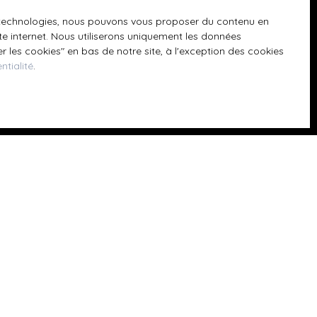
 téléphonique,
es technologies, nous pouvons vous proposer du contenu en
ite internet. Nous utiliserons uniquement les données
 les cookies″ en bas de notre site, à l'exception des cookies
ntialité
.
z consulter notre
Informations
Nos honoraires