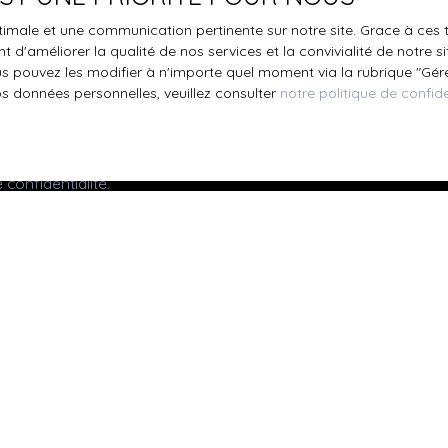
s inscrire gratuitement sur la liste d'opposition au démarchage
optimale et une communication pertinente sur notre site. Grace à c
'article L223-1 du code de la consommation, sur le site Internet
 d'améliorer la qualité de nos services et la convivialité de notre s
.gouv.fr ou par courrier adressé à :
 pouvez les modifier à n'importe quel moment via la rubrique ″Gérer
os données personnelles, veuillez consulter
notre politique de confide
ldline, Service Bloctel, CS 61311, 41013 BLOIS CEDEX.
oir plus sur le traitement de vos données personnelles, veuille
e confidentialité
.
Recevoir des annonces
Je suis propriétaire
Mettre en location