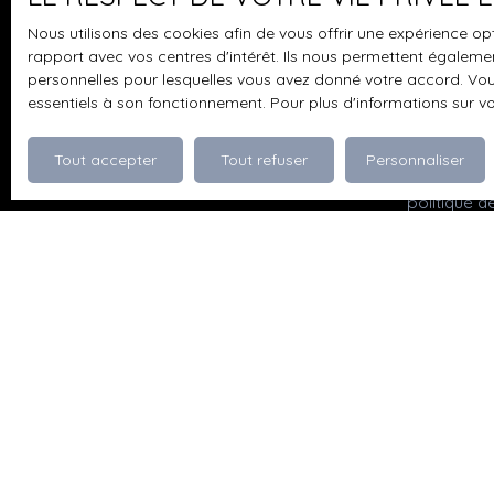
pouvez vou
Nous utilisons des cookies afin de vous offrir une expérience 
prévu par l
rapport avec vos centres d'intérêt. Ils nous permettent également
www.bloctel
personnelles pour lesquelles vous avez donné votre accord. Vous
essentiels à son fonctionnement. Pour plus d'informations sur v
Société Wor
Tout accepter
Tout refuser
Personnaliser
Pour en sav
politique d
Je recherche un bien
Vente appartement Dévoluy (05250)