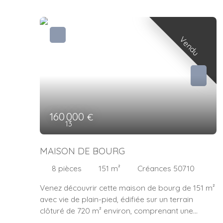
Vendu
160 000
€
13
MAISON DE BOURG
8
pièces
151
m²
Créances 50710
Venez découvrir cette maison de bourg de 151 m²
avec vie de plain-pied, édifiée sur un terrain
clôturé de 720 m² environ, comprenant une
véritable entrée, une cuisine aménagée donnant