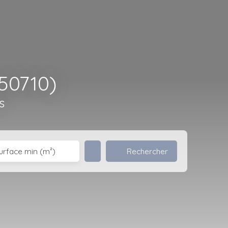
50710)
s
Rechercher
urface min (m²)