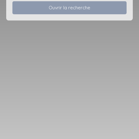
Ouvrir la recherche
Type d'offre
Vente
Type de bien
Maison
Localisation
Condé-sur-Vesgre (78113)
Budget max (€)
Surface min (m²)
Rechercher