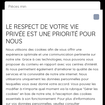
Pièces min
J'accepte le traitement de mes données
personnelles conformément au RGPD. Si vous ne
LE RESPECT DE VOTRE VIE
souhaitez pas faire l'objet de prospection
PRIVÉE EST UNE PRIORITÉ POUR
commerciale par voie téléphonique, vous pouvez
NOUS
vous inscrire gratuitement sur la liste d'opposition
au démarchage téléphonique, prévu par l'article
Nous utilisons des cookies afin de vous offrir une
L223-1 du code de la consommation, sur le site
expérience optimale et une communication pertinente sur
Internet www.bloctel.gouv.fr ou par courrier
notre site. Grace à ces technologies, nous pouvons vous
adressé à :
proposer du contenu en rapport avec vos centres d'intérêt.
Ils nous permettent également d'améliorer la qualité de nos
Société Worldline, Service Bloctel, CS 61311, 41013
services et la convivialité de notre site internet. Nous
BLOIS CEDEX.
utiliserons uniquement les données personnelles pour
lesquelles vous avez donné votre accord. Vous pouvez les
Pour en savoir plus sur le traitement de vos
modifier à n'importe quel moment via la rubrique ″Gérer les
cookies″ en bas de notre site, à l'exception des cookies
données personnelles, veuillez consulter notre
essentiels à son fonctionnement. Pour plus d'informations
politique de confidentialité
.
sur vos données personnelles, veuillez consulter