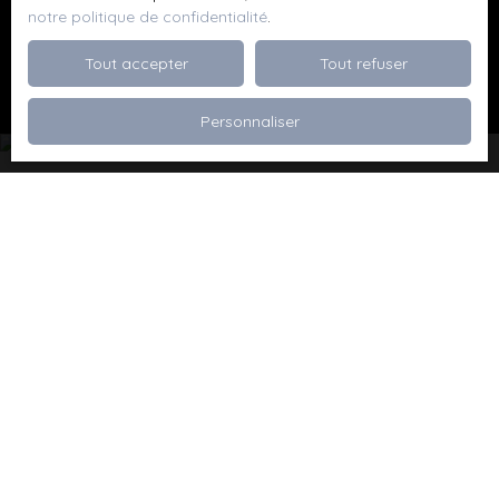
notre politique de confidentialité
.
Recevoir des annonces
Tout accepter
Tout refuser
Personnaliser
Je recherche un bien
Vente appartement Dévoluy (05250)
Vente maison Val de Briey (54150)
Vente maison Valleroy (54910)
Vente terrain Valence (26000)
Vente terrain Viriville (38980)
Vente appartement Thionville (57100)