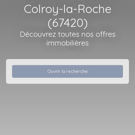
Colroy-la-Roche
(67420)
Découvrez toutes nos offres
immobilières
Ouvrir la recherche
Type d'offre
Vente
Type de bien
Maison
Localisation
Colroy-la-Roche (67420)