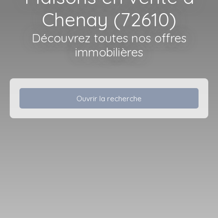
Chenay (72610)
Découvrez toutes nos offres
immobilières
Ouvrir la recherche
Type d'offre
Vente
Type de bien
Maison
Localisation
Chenay (72610)
Budget max (€)