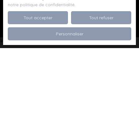
notre politique de confidentialité
.
Recevoir des annonces
Tout accepter
Tout refuser
Personnaliser
Je recherche un bien
Vente appartement Dévoluy (05250)
Vente maison Val de Briey (54150)
Vente maison Valleroy (54910)
Vente terrain Valence (26000)
Vente terrain Viriville (38980)
Vente appartement Thionville (57100)