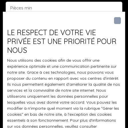
Pièces min
J'accepte le traitement de mes données
personnelles conformément au RGPD. Si vous ne
LE RESPECT DE VOTRE VIE
souhaitez pas faire l'objet de prospection
PRIVÉE EST UNE PRIORITÉ POUR
commerciale par voie téléphonique, vous pouvez
NOUS
vous inscrire gratuitement sur la liste d'opposition
au démarchage téléphonique, prévu par l'article
Nous utilisons des cookies afin de vous offrir une
L223-1 du code de la consommation, sur le site
expérience optimale et une communication pertinente sur
Internet www.bloctel.gouv.fr ou par courrier
notre site. Grace à ces technologies, nous pouvons vous
adressé à :
proposer du contenu en rapport avec vos centres d'intérêt.
Ils nous permettent également d'améliorer la qualité de nos
Société Worldline, Service Bloctel, CS 61311, 41013
services et la convivialité de notre site internet. Nous
BLOIS CEDEX.
utiliserons uniquement les données personnelles pour
lesquelles vous avez donné votre accord. Vous pouvez les
Pour en savoir plus sur le traitement de vos
modifier à n'importe quel moment via la rubrique ″Gérer les
cookies″ en bas de notre site, à l'exception des cookies
données personnelles, veuillez consulter notre
essentiels à son fonctionnement. Pour plus d'informations
politique de confidentialité
.
sur vos données personnelles, veuillez consulter