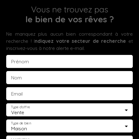
Vous ne trouvez pas
le bien de vos rêves ?
Ne manquez plus aucun bien correspondant à votre
recherche ! I
ndiquez votre secteur de recherche
et
inscrivez-vous à notre alerte e-mail.
Prénom
Nom
Email
Type d'offre
Vente
Type de bien
Maison