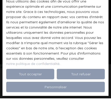
Nous utilisons des cookies afin de vous offrir une
BLOIS CEDEX.
expérience optimale et une communication pertinente sur
notre site. Grace à ces technologies, nous pouvons vous
Pour en savoir plus sur le traitement de vos
proposer du contenu en rapport avec vos centres d'intérêt.
Ils nous permettent également d'améliorer la qualité de nos
données personnelles, veuillez consulter notre
services et la convivialité de notre site internet. Nous
politique de confidentialité
.
utiliserons uniquement les données personnelles pour
lesquelles vous avez donné votre accord. Vous pouvez les
modifier à n'importe quel moment via la rubrique ″Gérer les
Recevoir des annonces
cookies″ en bas de notre site, à l'exception des cookies
essentiels à son fonctionnement. Pour plus d'informations
sur vos données personnelles, veuillez consulter
notre politique de confidentialité
.
Tout accepter
Tout refuser
Je recherche un bien
Personnaliser
Vente appartement Dévoluy (05250)
Vente maison Val de Briey (54150)
Vente maison Valleroy (54910)