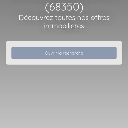
(68350)
Découvrez toutes nos offres
immobilières
Ouvrir la recherche
Type d'offre
Vente
Type de bien
Maison
Localisation
Brunstatt-Didenheim (68350)
Budget max (€)