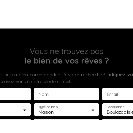
Vous ne trouvez pas
le bien de vos rêves ?
 aucun bien correspondant à votre recherche ! I
ndiquez vo
scrivez-vous à notre alerte e-mail.
Nom
Email
Type de bien
Localisation
Maison
€)
Surface min (m²)
Pièces min