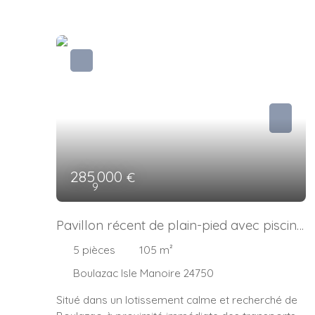
285 000
€
9
Pavillon récent de plain-pied avec piscine
– Boulazac
5
pièces
105
m²
Boulazac Isle Manoire 24750
Situé dans un lotissement calme et recherché de