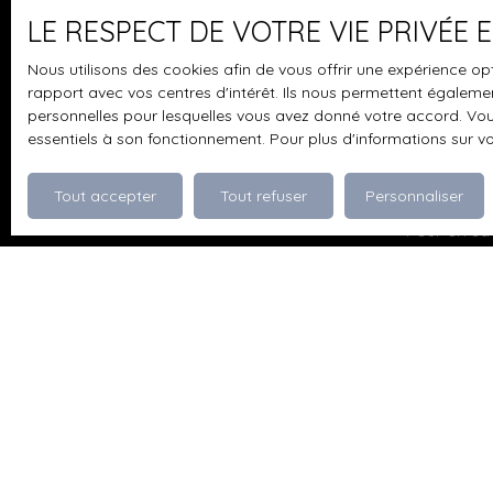
LE RESPECT DE VOTRE VIE PRIVÉE
J'accepte 
souhaitez 
Nous utilisons des cookies afin de vous offrir une expérience 
pouvez vou
rapport avec vos centres d'intérêt. Ils nous permettent également
prévu par l
personnelles pour lesquelles vous avez donné votre accord. Vous
www.bloctel
essentiels à son fonctionnement. Pour plus d'informations sur v
Société Wor
Tout accepter
Tout refuser
Personnaliser
Pour en sav
politique d