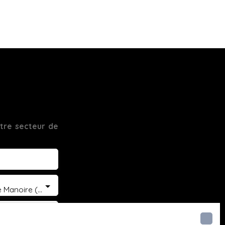
tre secteur de
Boulazac Isle Manoire (24750)