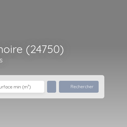
noire (24750)
s
Rechercher
urface min (m²)