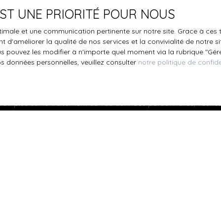
 EST UNE PRIORITÉ POUR NOUS
le traitement de mes données personnelles conformément au R
pas faire l'objet de prospection commerciale par voie téléphon
optimale et une communication pertinente sur notre site. Grace à c
s inscrire gratuitement sur la liste d'opposition au démarchage
 d'améliorer la qualité de nos services et la convivialité de notre s
'article L223-1 du code de la consommation, sur le site Internet
 pouvez les modifier à n'importe quel moment via la rubrique ″Gérer
.gouv.fr ou par courrier adressé à :
os données personnelles, veuillez consulter
notre politique de confide
ldline, Service Bloctel, CS 61311, 41013 BLOIS CEDEX.
oir plus sur le traitement de vos données personnelles, veuille
e confidentialité
.
Recevoir des annonces