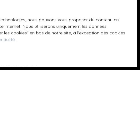
GPD. Si vous ne
ique, vous
es technologies, nous pouvons vous proposer du contenu en
 téléphonique,
ite internet. Nous utiliserons uniquement les données
 les cookies″ en bas de notre site, à l'exception des cookies
ntialité
.
z consulter notre