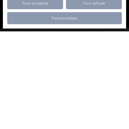
Tout accepter
Tout refuser
Recevoir des annonces
Personnaliser
Je recherche un bien
Vente appartement Dévoluy (05250)
Vente maison Val de Briey (54150)
Vente maison Valleroy (54910)
Vente terrain Valence (26000)
Vente terrain Viriville (38980)
Vente appartement Thionville (57100)