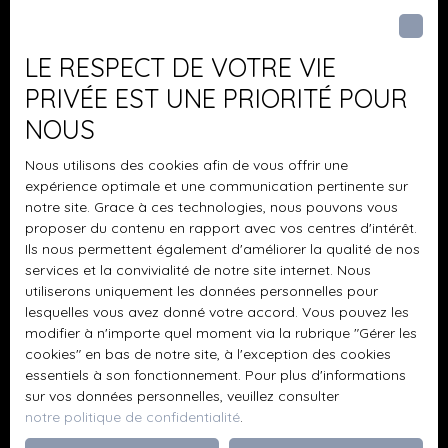
Pièces min
J'accepte le traitement de mes données
LE RESPECT DE VOTRE VIE
personnelles conformément au RGPD. Si vous ne
PRIVÉE EST UNE PRIORITÉ POUR
souhaitez pas faire l'objet de prospection
NOUS
commerciale par voie téléphonique, vous pouvez
vous inscrire gratuitement sur la liste d'opposition
Nous utilisons des cookies afin de vous offrir une
au démarchage téléphonique, prévu par l'article
expérience optimale et une communication pertinente sur
L223-1 du code de la consommation, sur le site
notre site. Grace à ces technologies, nous pouvons vous
Internet www.bloctel.gouv.fr ou par courrier
proposer du contenu en rapport avec vos centres d'intérêt.
adressé à :
Ils nous permettent également d'améliorer la qualité de nos
services et la convivialité de notre site internet. Nous
Société Worldline, Service Bloctel, CS 61311, 41013
utiliserons uniquement les données personnelles pour
BLOIS CEDEX.
lesquelles vous avez donné votre accord. Vous pouvez les
modifier à n'importe quel moment via la rubrique ″Gérer les
cookies″ en bas de notre site, à l'exception des cookies
Pour en savoir plus sur le traitement de vos
essentiels à son fonctionnement. Pour plus d'informations
données personnelles, veuillez consulter notre
sur vos données personnelles, veuillez consulter
politique de confidentialité
.
notre politique de confidentialité
.