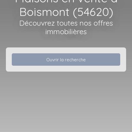
Boismont (54620)
Découvrez toutes nos offres
immobilières
Ouvrir la recherche
Type d'offre
Vente
Type de bien
Maison
Localisation
Boismont (54620)
Budget max (€)