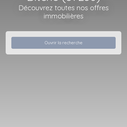
Découvrez toutes nos offres
immobilières
Ouvrir la recherche
Type d'offre
Vente
Type de bien
Maison
Localisation
Bitche (57230)
Budget max (€)
Surface min (m²)