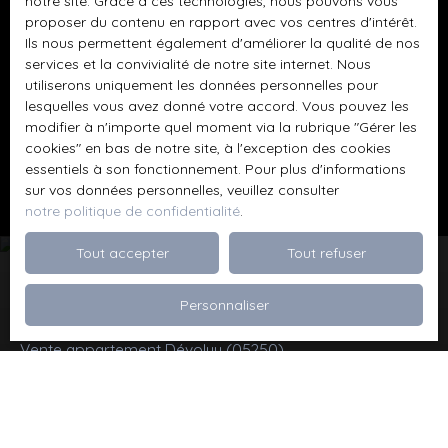
notre site. Grace à ces technologies, nous pouvons vous
proposer du contenu en rapport avec vos centres d'intérêt.
Ils nous permettent également d'améliorer la qualité de nos
Pour en savoir plus sur le traitement de vos
services et la convivialité de notre site internet. Nous
données personnelles, veuillez consulter notre
utiliserons uniquement les données personnelles pour
politique de confidentialité
.
lesquelles vous avez donné votre accord. Vous pouvez les
modifier à n'importe quel moment via la rubrique ″Gérer les
cookies″ en bas de notre site, à l'exception des cookies
Recevoir des annonces
essentiels à son fonctionnement. Pour plus d'informations
sur vos données personnelles, veuillez consulter
notre politique de confidentialité
.
Tout accepter
Tout refuser
Personnaliser
Je recherche un bien
Vente appartement Dévoluy (05250)
Vente maison Val de Briey (54150)
Vente maison Valleroy (54910)
Vente terrain Valence (26000)