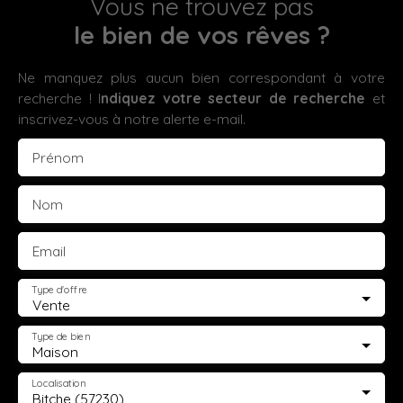
Vous ne trouvez pas
le bien de vos rêves ?
Ne manquez plus aucun bien correspondant à votre
recherche ! I
ndiquez votre secteur de recherche
et
inscrivez-vous à notre alerte e-mail.
Prénom
Nom
Email
Type d'offre
Vente
Type de bien
Maison
Localisation
Bitche (57230)