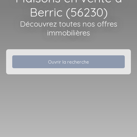
Berric (56230)
Découvrez toutes nos offres
immobilières
Ouvrir la recherche
Type d'offre
Vente
Type de bien
Maison
Localisation
Berric (56230)
Budget max (€)