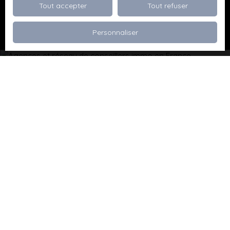
Tout accepter
Tout refuser
Recevoir des annonces
Personnaliser
Je recherche un bien
Vente appartement Dévoluy (05250)
Vente maison Val de Briey (54150)
Vente maison Valleroy (54910)
Vente terrain Valence (26000)
Vente terrain Viriville (38980)
Vente appartement Thionville (57100)