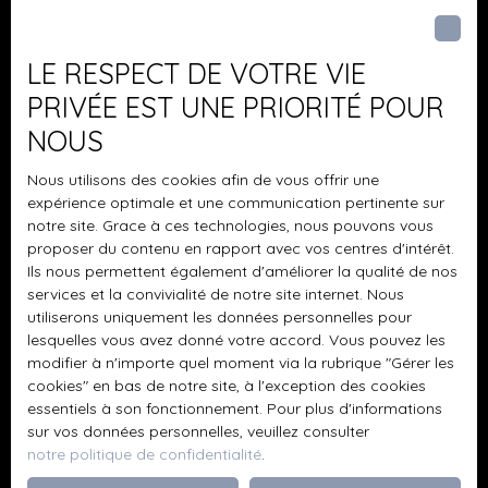
Pièces min
vos projets de vie dans les meilleures conditions.
J'accepte le traitement de mes données
LE RESPECT DE VOTRE VIE
personnelles conformément au RGPD. Si vous ne
PRIVÉE EST UNE PRIORITÉ POUR
souhaitez pas faire l'objet de prospection
NOUS
commerciale par voie téléphonique, vous pouvez
vous inscrire gratuitement sur la liste d'opposition
Nous utilisons des cookies afin de vous offrir une
au démarchage téléphonique, prévu par l'article
expérience optimale et une communication pertinente sur
L223-1 du code de la consommation, sur le site
notre site. Grace à ces technologies, nous pouvons vous
Internet www.bloctel.gouv.fr ou par courrier
proposer du contenu en rapport avec vos centres d'intérêt.
adressé à :
Ils nous permettent également d'améliorer la qualité de nos
services et la convivialité de notre site internet. Nous
Société Worldline, Service Bloctel, CS 61311, 41013
utiliserons uniquement les données personnelles pour
BLOIS CEDEX.
lesquelles vous avez donné votre accord. Vous pouvez les
modifier à n'importe quel moment via la rubrique ″Gérer les
cookies″ en bas de notre site, à l'exception des cookies
Pour en savoir plus sur le traitement de vos
essentiels à son fonctionnement. Pour plus d'informations
données personnelles, veuillez consulter notre
sur vos données personnelles, veuillez consulter
politique de confidentialité
.
notre politique de confidentialité
.