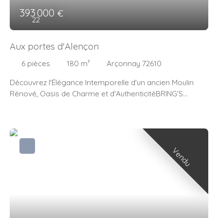
393 000
€
22
Aux portes d'Alençon
6
pièces
180
m²
Arçonnay 72610
Découvrez l'Élégance Intemporelle d'un ancien
Moulin
Rénové
, Oasis de Charme et d'AuthenticitéBRING'S
Réseau et Agence Immobilière Paris vous présente une
perle rare, où l'histoire et le confort moderne
s'entrelacent avec grâce.
Un Voyage dans le Temps,
entre Prestige et Confort
Imaginez-vous franchir le seuil
de ce moulin du début du XIXe siècle, entièrement rénové
Vendu
en 1991, où chaque pierre raconte une histoire. Ce joyau
architectural, niché au cœur d'un écrin de verdure de 4,55
hectares, idéal pour accueillir vos animaux. Dès votre
arrivée, vous serez saisi par l'atmosphère chaleureuse et
raffinée de ce domaine. Le séjour de 65 m², baigné de
lumière grâce à ses grandes ouvertures en aluminium et