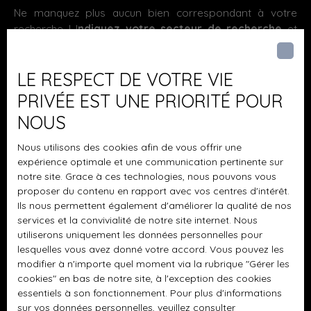
Ne manquez plus aucun bien correspondant à votre
standing et son emplacement idyllique en font un bien
stationnement de votre véhicule, elle dispose de deux
recherche ! I
ndiquez votre secteur de recherche
et
d'exception, recherché par les amateurs de patrimoine et
places de parking en intérieur et de deux places de
inscrivez-vous à notre alerte e-mail.
de tranquillité. Ne laissez pas passer cette chance de
parking en extérieur. Il y a une école primaire dans le
posséder un morceau d'histoire, où chaque jour sera une
quartier. Niveau transports en commun, on trouve la gare
Prénom
LE RESPECT DE VOTRE VIE
nouvelle aventure. Contactez dès aujourd'hui BRING'S
Alençon à moins de 10 minutes en voiture. L'autoroute
Réseau et Agence Immobilière Paris pour organiser une
A28 et la nationale N12 sont accessibles à moins de 7 km.
PRIVÉE EST UNE PRIORITÉ POUR
visite et laissez-vous charmer par ce domaine
Pour vos loisirs, vous pourrez compter sur un tennis et un
Nom
NOUS
d'exception. Contactez-nous pour une visite
Les Atouts du
bowling à proximité du bien. Il y a aussi trois restaurants,
Quartier
Aux portes d'Alençon(Les photos retouchées ne
des commerces, deux boulangeries et un supermarché.
Email
Nous utilisons des cookies afin de vous offrir une
concernent que la décoration et le mobilier)
Prenez contact avec nos conseillers pour une première
expérience optimale et une communication pertinente sur
visite de cette maison à vendre.
notre site. Grace à ces technologies, nous pouvons vous
Type d'offre
Vente
proposer du contenu en rapport avec vos centres d'intérêt.
Ils nous permettent également d'améliorer la qualité de nos
Type de bien
services et la convivialité de notre site internet. Nous
Maison
utiliserons uniquement les données personnelles pour
lesquelles vous avez donné votre accord. Vous pouvez les
Localisation
Arçonnay (72610)
modifier à n'importe quel moment via la rubrique ″Gérer les
cookies″ en bas de notre site, à l'exception des cookies
Budget max (€)
essentiels à son fonctionnement. Pour plus d'informations
sur vos données personnelles, veuillez consulter